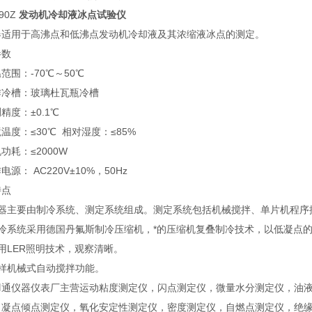
090Z
发动机冷却液冰点试验仪
器适用于高沸点和低沸点发动机冷却液及其浓缩液冰点的测定。
参数
范围：-70℃～50℃
作冷槽：玻璃杜瓦瓶冷槽
精度：±0.1℃
温度：≤30℃ 相对湿度：≤85%
功耗：≤2000W
电源： AC220V±10%，50Hz
特点
仪器主要由制冷系统、测定系统组成。测定系统包括机械搅拌、单片机程序
制冷系统采用德国丹氟斯制冷压缩机，*的压缩机复叠制冷技术，以低凝点
用LER照明技术，观察清晰。
试样机械式自动搅拌功能。
羽通仪器仪表厂主营运动粘度测定仪，闪点测定仪，微量水分测定仪，油
，凝点倾点测定仪，氧化安定性测定仪，密度测定仪，自燃点测定仪，绝缘