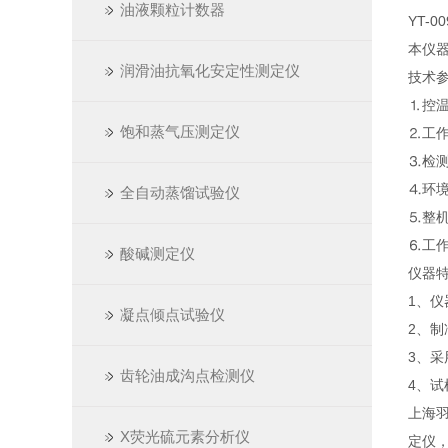
油液颗粒计数器
YT-0
本仪
润滑油抗氧化安定性测定仪
技术
⒈控温
饱和蒸气压测定仪
⒉工
⒊检测
⒋环境
全自动蒸馏试验仪
⒌整机
⒍工作
酸碱测定仪
仪器
1、
凝点倾点试验仪
2、
3、采
齿轮油成沟点检测仪
4、
上海
X荧光硫元素分析仪
定仪