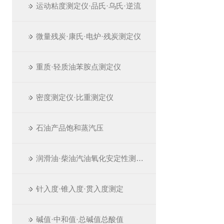
运动粘度测定仪·品氏·乌氏·逆流
微量残炭·康氏·电炉·残炭测定仪
重质·轻质油苯胺点测定仪
密度测定仪·比重测定仪
石油产品饱和蒸汽压
润滑油·柴油汽油氧化安定性测定仪
针入度·锥入度·贯入度测定
碱值·中和值·总碱值总酸值