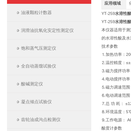
应用领域
油液颗粒计数器
YT-259
水溶性
YT-259
水溶性
本仪器适用于测
润滑油抗氧化安定性测定仪
的水溶性酸及水
技术参数
饱和蒸气压测定仪
⒈加热功率：20
⒉温控精度：≤±
全自动蒸馏试验仪
⒊磁力搅拌功率
⒋电动搅拌功率
酸碱测定仪
⒌磁力调速范围：(0
⒍电动调速范围：(0
凝点倾点试验仪
⒎总 功 耗： ≤1
⒏环境温度：5℃
齿轮油成沟点检测仪
⒐工作电源： AC2
酸度计参数