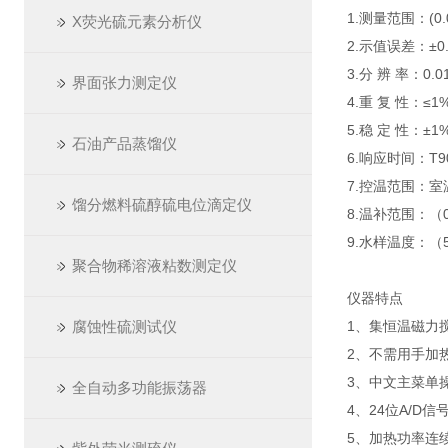
1.测量范围：(0.0
X荧光硫元素分析仪
2.示值误差：±0.
3.分 辨 率：0.0
界面张力测定仪
4.重 复 性：≤1
5.稳 定 性：±1%
石油产品蒸馏仪
6.响应时间：T90
7.控温范围：室
馏分燃料硫醇硫电位滴定仪
8.温补范围：（0
9.水样温度：（
聚合物稀溶液粘数测定仪
仪器特点
腐蚀性硫测试仪
1、集恒温磁力
2、不需用手加
3、中文主菜单
全自动多功能振荡器
4、24位A/
5、加热功率连