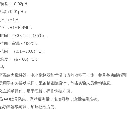
误差：±0.02pH；
辨 率：0.01pH；
复 性：≤1%；
定 性：±1%F.S/4h；
时间：T90＜1min (25℃)；
温范围：室温～100℃；
补范围：（0.1～60.0）℃；
样温度：（5～60）℃；
特点
集恒温磁力搅拌器、电动搅拌器和恒温加热的功能于一体，并且各功能能同
不需用手加热摇动试样，配备精密酸度计，节省实验人员劳动强度。
中文主菜单操作，易于理解，操作快捷方便。
4位A/D信号采集，高精度测量，准确可靠，测量结果准确。
加热功率连续可调，加热控制方便。