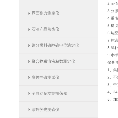
2.示值
3.分 
界面张力测定仪
4.重 
5.稳 
石油产品蒸馏仪
6.响应
7.控
馏分燃料硫醇硫电位滴定仪
8.温
9.水
聚合物稀溶液粘数测定仪
仪器
1、
腐蚀性硫测试仪
2、
3、
4、2
全自动多功能振荡器
5、
紫外荧光测硫仪