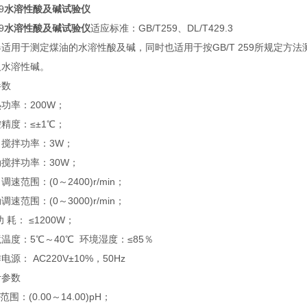
9
水溶性酸及碱试验仪
9
水溶性酸及碱试验仪
适应标准：GB/T259、DL/T429.3
适用于测定煤油的水溶性酸及碱，同时也适用于按GB/T 259所规定
及水溶性碱。
参数
功率：200W；
精度：≤±1℃；
力搅拌功率：3W；
搅拌功率：30W；
调速范围：(0～2400)r/min；
调速范围：(0～3000)r/min；
 耗： ≤1200W；
温度：5℃～40℃ 环境湿度：≤85％
电源： AC220V±10%，50Hz
计参数
范围：(0.00～14.00)pH；