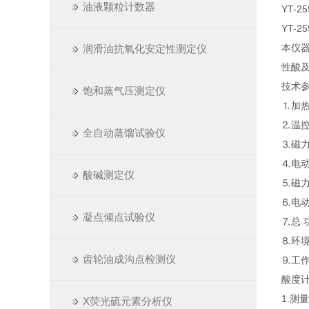
油液颗粒计数器
YT-25
YT-25
本仪器
润滑油抗氧化安定性测定仪
性酸
技术
饱和蒸气压测定仪
⒈加热
⒉温控
全自动蒸馏试验仪
⒊磁
⒋电动
酸碱测定仪
⒌磁力
⒍电动
凝点倾点试验仪
⒎总 功
⒏环境
齿轮油成沟点检测仪
⒐工作
酸度
1.测量
X荧光硫元素分析仪