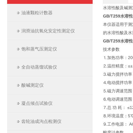
水溶性酸及碱测定仪
油液颗粒计数器
GB/T259水
本仪器适用于测
润滑油抗氧化安定性测定仪
的水溶性酸及水
GB/T259水
饱和蒸气压测定仪
技术参数
⒈加热功率：20
⒉温控精度：≤±
全自动蒸馏试验仪
⒊磁力搅拌功率
⒋电动搅拌功率
酸碱测定仪
⒌磁力调速范围：(0
⒍电动调速范围：(0
凝点倾点试验仪
⒎总 功 耗： ≤1
⒏环境温度：5℃
齿轮油成沟点检测仪
⒐工作电源： AC2
酸度计参数