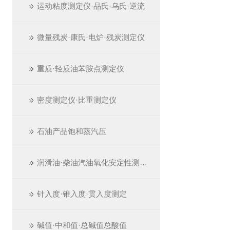
运动粘度测定仪·品氏·乌氏·逆流
微量残炭·康氏·电炉·残炭测定仪
重质·轻质油苯胺点测定仪
密度测定仪·比重测定仪
石油产品饱和蒸汽压
润滑油·柴油汽油氧化安定性测定仪
针入度·锥入度·贯入度测定
碱值·中和值·总碱值总酸值