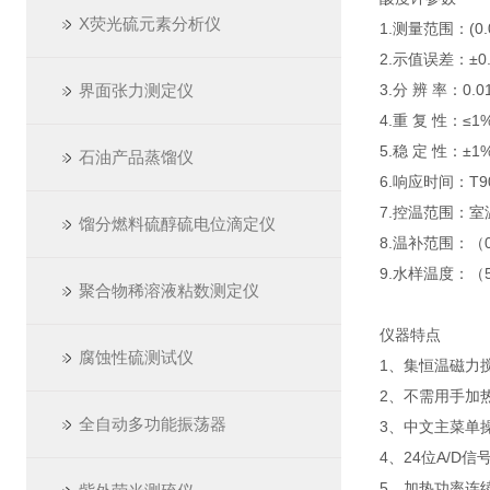
X荧光硫元素分析仪
1.测量范围：(0.0
2.示值误差：±0.
界面张力测定仪
3.分 辨 率：0.0
4.重 复 性：≤1
5.稳 定 性：±1%
石油产品蒸馏仪
6.响应时间：T90
7.控温范围：室
馏分燃料硫醇硫电位滴定仪
8.温补范围：（0
9.水样温度：（
聚合物稀溶液粘数测定仪
仪器特点
腐蚀性硫测试仪
1、集恒温磁力
2、不需用手加
全自动多功能振荡器
3、中文主菜单
4、24位A/
5、加热功率连