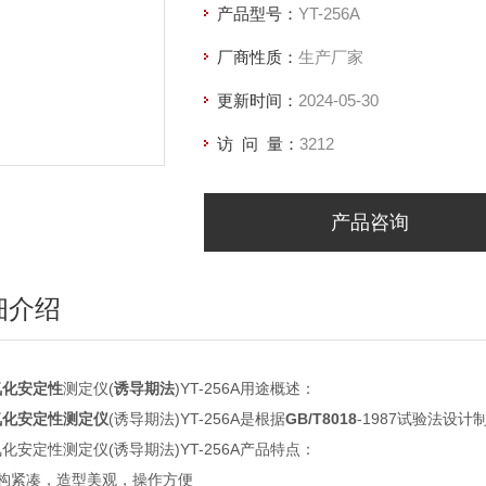
产品型号：
YT-256A
厂商性质：
生产厂家
更新时间：
2024-05-30
访 问 量：
3212
产品咨询
细介绍
氧化安定性
测定仪(
诱导期法
)YT-256A用途概述：
氧化安定性测定仪
(诱导期法)YT-256A是根据
GB/T8018
-1987试验法设
化安定性测定仪(诱导期法)YT-256A产品特点：
结构紧凑，造型美观，操作方便