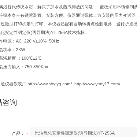
金属浴替代传统水浴，解决了加水及蒸汽排放的问题， 盖板采用不锈钢制
试验弹本身带有锁紧装置、安装方便。仪器通过弹体上方安装的压力变送器
通过微型打印机定时打印。本仪器还配有自动转折点检测电路，当转折点
化安定性测定仪(诱导期法)YT-256A技术指标：
作电源：AC 220 V±10% 50Hz
热功率：2KW
温浴精度 ：100℃±2℃
氧压力输入：750-850Kpa
器仪表厂 http://www.shytyq.com/ http://www.ytmy17.com/
品咨询
产品：