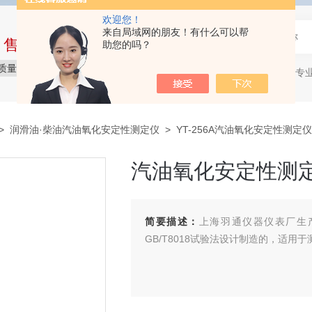
欢迎您！
来自局域网的朋友！有什么可以帮
中售后完整的服务体系
助您的吗？
质量保障
价格实惠
服务贴心
石油产品专
热门关键词：
>
润滑油·柴油汽油氧化安定性测定仪
> YT-256A汽油氧化安定性测定仪(
汽油氧化安定性测定仪
简要描述：
上海羽通仪器仪表厂生产
GB/T8018试验法设计制造的，适