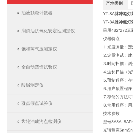
产地类别
油液颗粒计数器
YT-8A
脉冲氙灯
YT-8A
脉冲氙灯
采用482*2
润滑油抗氧化安定性测定仪
仪器特点
⒈光度测量：定
饱和蒸气压测定仪
⒉定量测试：建
⒊时间扫描：测变
全自动蒸馏试验仪
⒋波长扫描（光谱
⒌预制程序：存
酸碱测定仪
⒍用户预置程序
⒎存储的方法可
凝点倾点试验仪
⒏常用程序：用
技术参数
齿轮油成沟点检测仪
型号
8A
8AL
8APo
光谱带宽
6nm
5