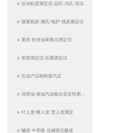
运动粘度测定仪·品氏·乌氏·逆流
微量残炭·康氏·电炉·残炭测定仪
重质·轻质油苯胺点测定仪
密度测定仪·比重测定仪
石油产品饱和蒸汽压
润滑油·柴油汽油氧化安定性测定仪
针入度·锥入度·贯入度测定
碱值·中和值·总碱值总酸值