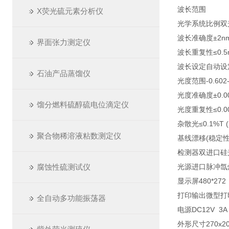
波长范围
20
X荧光硫元素分析仪
光学系统
比例双
波长准确度
±2n
界面张力测定仪
波长重复性
≤0.
波长设定
自动设
石油产品蒸馏仪
光度范围
-0.602
光度准确度
±0.0
馏分燃料硫醇硫电位滴定仪
光度重复性
≤0.0
杂散光
≤0.1%T 
聚合物稀溶液粘数测定仪
基线漂移(稳定性
检测器
双进口硅
腐蚀性硫测试仪
光源
进口脉冲氙
显示屏
480*2
打印输出
微型打
全自动多功能振荡器
电源
DC12V 3A
外形尺寸
270x2