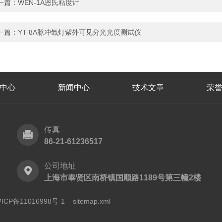
一篇：
WEN-1A恩氏粘度计
一篇：
YT-8A脉冲氙灯紫外可见分光光度测试仪
中心
新闻中心
技术文章
荣
传真
86-21-61236517
公司地址
上海市奉贤区南桥镇国顺路1189号第三幢2楼
CP备11016998号-1
sitemap.xml