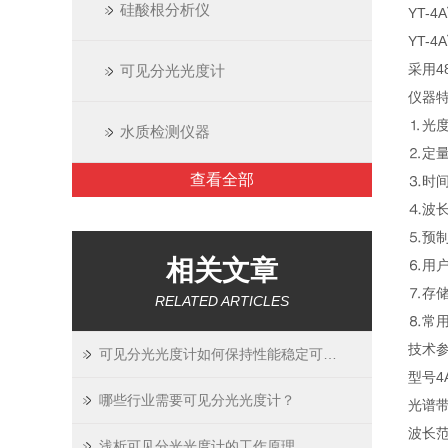
硅酸根分析仪
YT-4A
YT-4A
采用4
可见分光光度计
仪器
⒈光
水质检测仪器
⒉定量
查看全部
⒊时间
⒋波长
⒌预
相关文章
⒍用户
⒎存
RELATED ARTICLES
⒏常
技术
可见分光光度计如何保持性能稳定可靠？
型号
4
哪些行业需要可见分光光度计？
光谱
波长
浅析可见分光光度计的工作原理