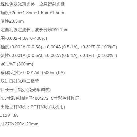
系统
比例双光束光路，全息衍射光栅
准确度
±2nm
±1.8nm
±1.5nm
±1.5nm
重复性
≤0.5nm
设定
自动设定波长，波长分辨率0.1nm
范围
-0.602-4.0A 0-400%T
准确度
±0.002A (0-0.5A), ±0.004A (0.5-1A), ±0.3%T (0-100%T)
重复性
≤0.001A (0-0.5A), ≤0.002A (0.5-1A), ≤0.1%T (0-100%T)
光
≤0.1%T (360nm)
移(稳定性)
≤0.001A/h (500nm,0A)
器
双进口硅光电二极管
进口长寿命钨灯(免光学调试)
屏
4.3寸彩色触摸屏
480*272 5寸彩色触摸屏
输出
微型打印机；PC打印机(联机用)
C12V 3A
尺寸
270x200x120mm