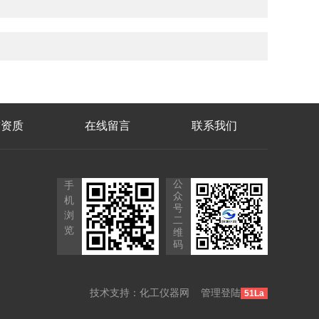
誉资质
在线留言
联系我们
公
手
众
机
号
浏
二
览
维
码
技术支持：
化工仪器网
管理登陆
51La