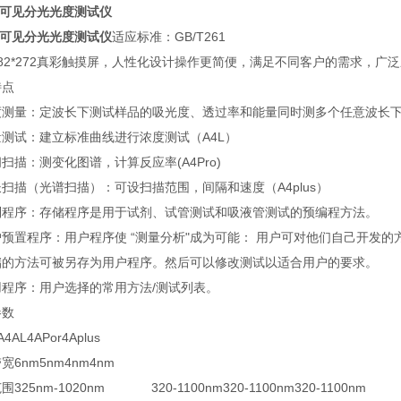
可见分光光度测试仪
可见分光光度测试仪
适应标准：GB/T261
82*272真彩触摸屏，人性化设计操作更简便，满足不同客户的需求，广
特点
度测量：定波长下测试样品的吸光度、透过率和能量同时测多个任意波长
测试：建立标准曲线进行浓度测试（A4L）
扫描：测变化图谱，计算反应率(A4Pro)
扫描（光谱扫描）：可设扫描范围，间隔和速度（A4plus）
制程序：存储程序是用于试剂、试管测试和吸液管测试的预编程方法。
预置程序：用户程序使 “测量分析"成为可能： 用户可对他们自己开发的
储的方法可被另存为用户程序。然后可以修改测试以适合用户的要求。
用程序：用户选择的常用方法/测试列表。
参数
A
4AL
4APor
4Aplus
带宽
6nm
5nm
4nm
4nm
范围
325nm-1020nm
320-1100nm
320-1100nm
320-1100nm