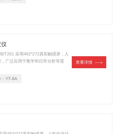
度仪
261 采用482*272真彩触摸屏，人
求，广泛应用于教学和日常分析等需
查看详情
号：
YT-8A
采用482*272真彩触摸屏，人性化设计