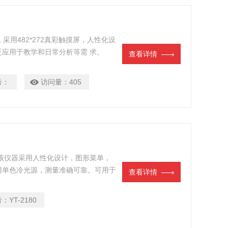
1 采用482*272真彩触摸屏，人性化设
应用于教学和日常分析等需 求。
查看详情
号：
访问量：
405
该仪器采用人性化设计，图形菜单，
用单色冷光源，测量准确可靠。可用于
查看详情
食品和自来水等溶液在实验室的测量与
号：
YT-2180