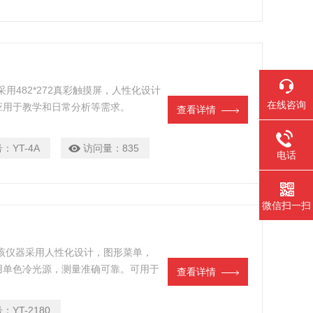
采用482*272真彩触摸屏，人性化设计
在线咨询
应用于教学和日常分析等需求。
查看详情
号：
YT-4A
访问量：
835
电话
微信扫一扫
该仪器采用人性化设计，图形菜单，
用单色冷光源，测量准确可靠。可用于
查看详情
食品和自来水等溶液在实验室的测量与
号：
YT-2180