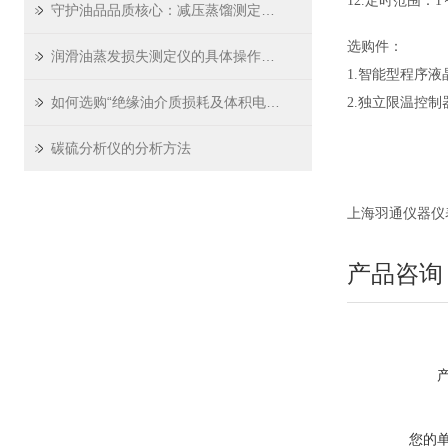
12.定时范围：1～
守护油品品质核心：减压蒸馏测定仪如何精准预警风险
选购件：
润滑油蒸发损失测定仪的具体操作步骤详解
1.
智能型程序液
如何选购“绝缘油介质损耗及体积电阻率测试仪”?
2.
独立限温控
碳硫分析仪的分析方法
上海羽通仪器仪表厂 ht
产品咨询
您的