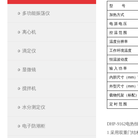
型
号
多功能振荡仪
加热方式
电 源 电 压
离心机
控 温 范 围
温度分辨率
滴定仪
工作环境温度
恒温波动度
输 入 功 率
显微镜
内胆尺寸（mm）
外型尺寸（mm）
搅拌机
载物托架（标配
定 时 范 围
水分测定仪
DHP-9162
电子防潮柜
1.采用双重门