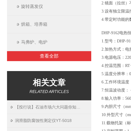
2.镜面（拉丝
旋转蒸发仪
3.设有独立限
4.带定时功能
烘箱、培养箱
DHP-9162
1.型号：DHP-91
马弗炉、电炉
2.加热方式：电
查看全部
3.电源电压：220
4.控温范围：RT
5.温度分辨率：0
相关文章
6.工作环境温度
7.恒温波动度：﹢
RELATED ARTICLES
8.输入功率：56
9.内胆尺寸（mm）
【投行说】石油市场六大问题你知道吗？
10.外型尺寸（mm
润滑脂防腐蚀性测定仪YT-5018
11.载物托架（