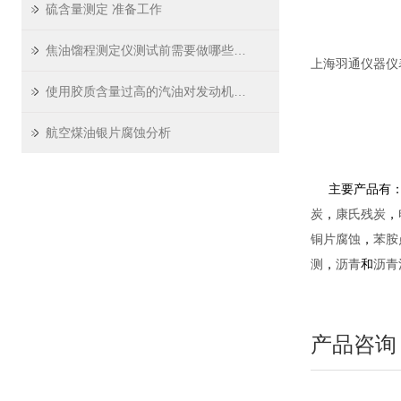
硫含量测定 准备工作
焦油馏程测定仪测试前需要做哪些准备工作
上海羽通仪器仪表厂 ht
使用胶质含量过高的汽油对发动机的不良影响
航空煤油银片腐蚀分析
主要产品有
炭
，
康氏残炭
，
铜片腐蚀
，
苯胺
测
，
沥青
和
沥青
产品咨询