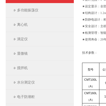
★
设定显示：全
多功能振荡仪
★
结构设计：
1.2
★
防静电设计：柜
离心机
★
安全设计：主
★
检测管理：智
滴定仪
★
使用寿命：
20
技术参数：
显微镜
搅拌机
型号
公
CMT100L
水分测定仪
（A）
CMT160L
电子防潮柜
1
（A）