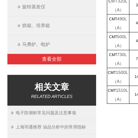
MT
320L
C
3
旋转蒸发仪
（A）
490
L
CMT
4
烘箱、培养箱
（A）
500
L
CMT
4
马弗炉、电炉
（A）
730
L
CMT
查看全部
7
（A）
1500
L
CMT
1
（A）
相关文章
1510
L
CMT
1
RELATED ARTICLES
（A）
电子防潮柜常见问题及注意事项
上海羽通推荐 油品分析中的常用指标