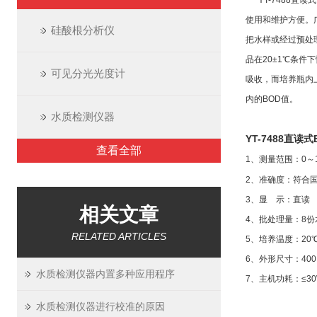
YT-7488
直读式
使用和维护方便。
硅酸根分析仪
把水样或经过预处
品在
20
±
1
℃条件下
可见分光光度计
吸收，而培养瓶内
内的
BOD
值。
水质检测仪器
YT-7488
直读式
查看全部
1
、测量范围：
0
～
2
、准
确
度：符合国
3
、显
示：直读
相关文章
4
、批处理量：
8
份
RELATED ARTICLES
5
、培养温度：
20
6
、外形尺寸：
400
水质检测仪器内置多种应用程序
7
、主机功耗：≤
3
水质检测仪器进行校准的原因