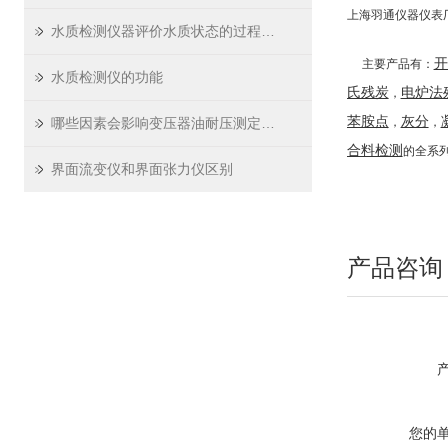
上海羽通仪器仪表
水质检测仪器评价水质状态的过程主要分为两大类
开
主要产品有：
水质检测仪的功能
氏残炭
电炉法
，
苯胺点
灰分
哪些因素会影响变压器油耐压测定仪测试数据的准确？如何预防？
，
，
合料检测
的全系
界面流变仪和界面张力仪区别
产品咨询
您的