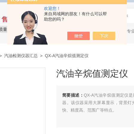
欢迎您！
来自局域网的朋友！有什么可以帮
中售后完整的服务体系
助您的吗？
质量保障
价格实惠
服务贴心
石油产品专
热门关键词：
>
汽油检测仪器汇总
> QX-A汽油辛烷值测定仪
汽油辛烷值测定仪
简要描述：
QX-A汽油辛烷值测定仪
器。该仪器采用大屏幕显示，背景灯
快、精度高、范围广等特点。