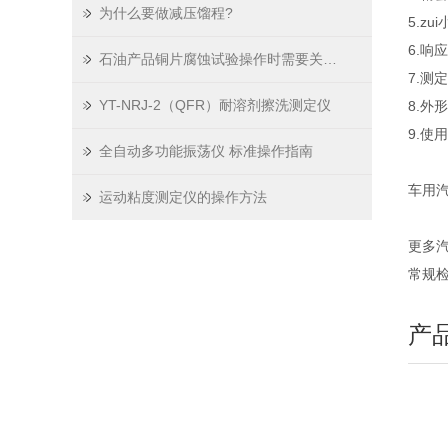
为什么要做减压馏程?
5.zu
6.响
石油产品铜片腐蚀试验操作时需要关注哪些点？
7.测
YT-NRJ-2（QFR）耐溶剂擦洗测定仪
8.外形
9.使用
全自动多功能振荡仪 标准操作指南
车用
运动粘度测定仪的操作方法
更多
常规
产