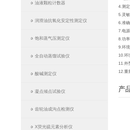
油液颗粒计数器
4.测
5.灵
润滑油抗氧化安定性测定仪
6.准
7.电源
饱和蒸气压测定仪
8.功
9.环
10.
全自动蒸馏试验仪
11.外
12.
酸碱测定仪
产
凝点倾点试验仪
齿轮油成沟点检测仪
X荧光硫元素分析仪