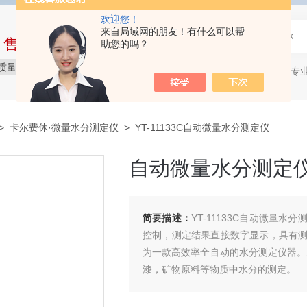
欢迎您！
来自局域网的朋友！有什么可以帮
中售后完整的服务体系
助您的吗？
质量保障
价格实惠
服务贴心
石油产品专
热门关键词：
>
卡尔费休·微量水分测定仪
> YT-11133C自动微量水分测定仪
自动微量水分测定
简要描述：
YT-11133C自动微量
控制，测定结果直接数字显示，具有
为一款高效率全自动的水分测定仪器。
漆，矿物原料等物质中水分的测定。