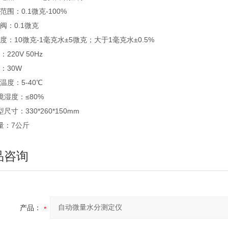
定范围：0.1微克-100%
敏阀：0.1微克
确度：10微克-1毫克水±5微克；大于1毫克水±0.5%
：220V 50Hz
率：30W
境温度：5-40℃
环境湿度：≤80%
型尺寸：330*260*150mm
重量：7公斤
品咨询
产品：