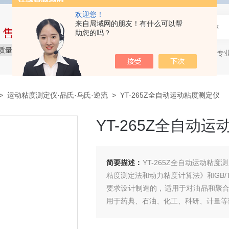
欢迎您！
来自局域网的朋友！有什么可以帮
中售后完整的服务体系
助您的吗？
质量保障
价格实惠
服务贴心
石油产品专
热门关键词：
>
运动粘度测定仪·品氏·乌氏·逆流
> YT-265Z全自动运动粘度测定仪
YT-265Z全自动
简要描述：
YT-265Z全自动运动粘度
粘度测定法和动力粘度计算法》和GB/T
要求设计制造的，适用于对油品和聚
用于药典、石油、化工、科研、计量等