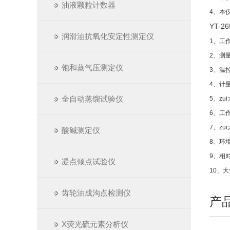
油液颗粒计数器
4、本
YT-26
润滑油抗氧化安定性测定仪
1、工
2、测量
饱和蒸气压测定仪
3、温控
4、计量
全自动蒸馏试验仪
5、zu
6、工作
7、zu
酸碱测定仪
8、环
9、相对
凝点倾点试验仪
10、大
齿轮油成沟点检测仪
产
X荧光硫元素分析仪