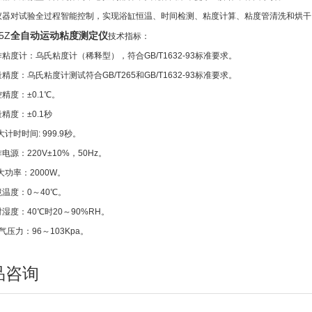
仪器对试验全过程智能控制，实现浴缸恒温、时间检测、粘度计算、粘度管清洗和烘
5Z
全自动运动粘度测定仪
技术指标：
作粘度计：乌氏粘度计（稀释型），符合GB/T1632-93标准要求。
精度：乌氏粘度计测试符合GB/T265和GB/T1632-93标准要求。
精度：±0.1℃。
精度：±0.1秒
i大计时时间: 999.9秒。
电源：220V±10%，50Hz。
i大功率：2000W。
境温度：0～40℃。
湿度：40℃时20～90%RH。
气压力：96～103Kpa。
品咨询