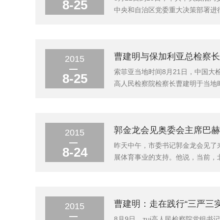
8-25
中央和自治区党委重大决策部署进
等十几位党政负责同志一对一谈话
要切实把思想和行动统一到系列重要
曹建明与保加利亚总检察长察
2015
索菲亚当地时间8月21日，中国大
8-25
高人民检察院检察长曹建明于当地
国检察机关合作协议，进一步加强
率团访问保加利亚表示欢迎，对天津港
郭金龙会见奥委会主席巴赫-
2015
昨天中午，市委书记郭金龙会见了
8-24
展体育事业的支持。他说，当前，
运动普及发展。作为奥运城市，北
京冬奥组委将扎实做好筹办工作，兑
曹建明：走在践行“三严三实”
2015
8月9日，zui高人民检察院党组