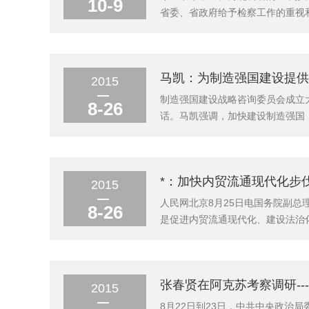
10-9
省委、省政府给予检察工作的重视和
命名表彰大会，并就检察机关如何
伍践行社会主义核心价值观和“三严
马凯：为制造强国建设提供智
2015
制造强国建设战略咨询委员会成立
8-26
话。马凯强调，加快建设制造强国
制造强国建设战略咨询委员会，是
起重大责任和光荣使命，开拓创新、
*：加快内贸流通现代化步伐
2015
人民网北京8月25日电国务院副总
8-26
是促进内贸流通现代化、建设法治
可推广经验为目标，努力破除制约
济社会发展的功能。*强调，各试点
张春贤在阿克苏考察调研--
2015
8月22日到23日，中共中央政