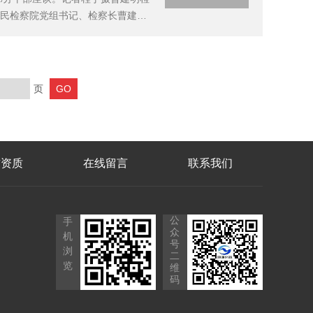
人民检察院党组书记、检察长曹建明
高”二字，代表的不仅是zui高的，更
页
誉资质
在线留言
联系我们
公
手
众
机
号
浏
二
览
维
码