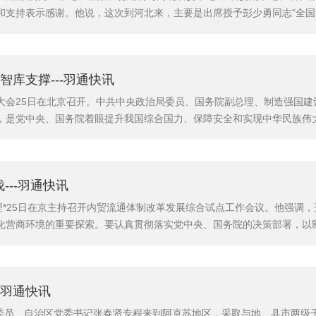
支持表示感谢。他说，这次到河北来，主要是出席授予彭少勇同志“全国*
充分发挥检察职能，更好地保障我国经济持续健康发展进行调研。彭少勇
三实”的*代表。我们将在全国检察机关开展向彭少勇同志学习活动，...
库支撑---羽通快讯
大会25日在北京召开。中共中央政治局委员、国务院副总理、制造强国建
，是党中央、国务院着眼提升我国综合国力、保障安全和实现中华民族伟
扎实推进《中国制造2025》、不断提高决策科学化民主化水平的一项重
奋发有为，为制造强国建设做出应有贡献。马凯指出，咨询委员会要坚持战
---羽通快讯
理*25日在京主持召开内贸流通体制改革发展综合试点工作会议。他强调
化营商环境的重要探索。要认真贯彻落实党中央、国务院的决策部署，以
流通发展的体制机制障碍，探索建立统一开放、竞争有序、畅通的内贸流
城市要大胆试、大胆闯、自主改，结合自身实际，*细化试点方案，明确重点
-羽通快讯
治局委员、自治区党委书记张春贤专程来到阿克苏地区，采取与地、县市两级