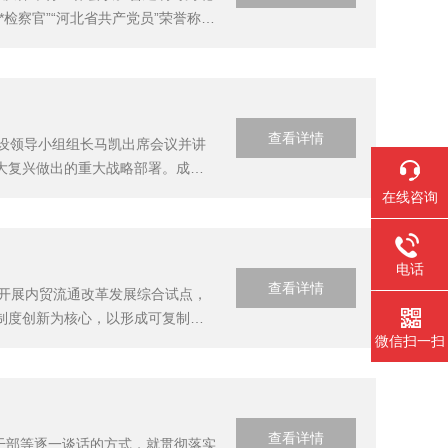
检察官”“河北省共产党员”荣誉称号
同志是新时期的检察官，是检察队
查看详情
设领导小组组长马凯出席会议并讲
大复兴做出的重大战略部署。成立
要制度安排。他希望咨询委员会担负
在线咨询
略前...
电话
查看详情
，开展内贸流通改革发展综合试点，
制度创新为核心，以形成可复制、
微信扫一扫
通体系，全面增强内贸流通服务经
任...
查看详情
干部等逐一谈话的方式，就贯彻落实