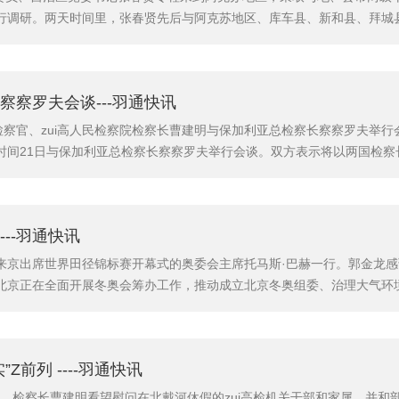
行调研。两天时间里，张春贤先后与阿克苏地区、库车县、新和县、拜城
，深入了解各项工作开展情况。22日晚上，与政法*系统负责同志座谈，
讲话精神、中央和自治区党委的决策部署上来，坚持“中央的要求就是我们.
察罗夫会谈---羽通快讯
检察官、zui高人民检察院检察长曹建明与保加利亚总检察长察察罗夫举行会
时间21日与保加利亚总检察长察察罗夫举行会谈。双方表示将以两国检察
司法交流互鉴和务实合作，不断丰富和充实中保全面友好合作伙伴关系的
“8·12”特别重大火灾爆炸事故不幸遇难者表示沉痛哀悼。曹建明...
--羽通快讯
来京出席世界田径锦标赛开幕式的奥委会主席托马斯·巴赫一行。郭金龙
北京正在全面开展冬奥会筹办工作，推动成立北京冬奥组委、治理大气环
京将一如既往支持奥委会工作，为弘扬奥林匹克精神，促进北京城市发展
现每一项承诺，为世界呈现一届精彩、非凡、的冬奥会。巴赫表示，奥委会
Z前列 ----羽通快讯
书记、检察长曹建明看望慰问在北戴河休假的zui高检机关干部和家属，并