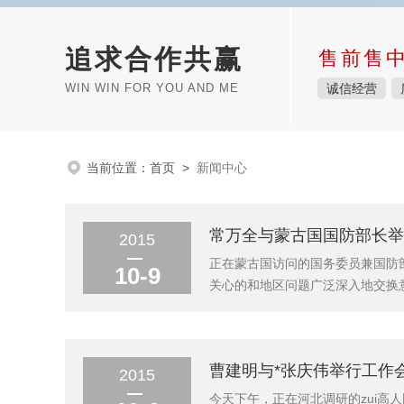
追求合作共赢
售前售
WIN WIN FOR YOU AND ME
诚信经营
当前位置：
首页
>
新闻中心
常万全与蒙古国国防部长举行
2015
正在蒙古国访问的国务委员兼国防部
10-9
关心的和地区问题广泛深入地交换
将中蒙关系提升为全面战略伙伴关
高层交往，加强战略沟通与协调，推
曹建明与*张庆伟举行工作会
2015
今天下午，正在河北调研的zui高