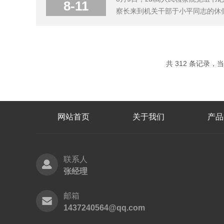
8-11
察长来到机关干部于小平同志的休假
看望慰问在北戴河休假的zui高检机
是zui大的责任、zui高的要求、zui
共 312 条记录，当前
网站首页
关于我们
产品
联系人
张经理
邮箱
1437240564@qq.com