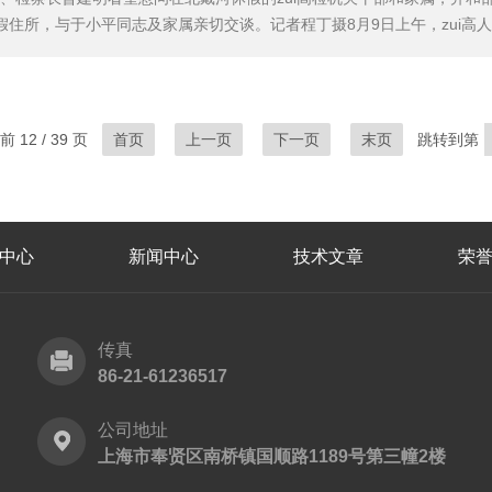
住所，与于小平同志及家属亲切交谈。记者程丁摄8月9日上午，zui高
关干部和家属，并和部分干部座谈。他强调，“zui高人民检察院”中的“zui
严的标准。zui高检机关干部要*...
 12 / 39 页
首页
上一页
下一页
末页
跳转到第
中心
新闻中心
技术文章
荣
传真
86-21-61236517
公司地址
上海市奉贤区南桥镇国顺路1189号第三幢2楼