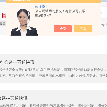
欢迎您！
来自局域网的朋友！有什么可以帮
中售后完整的服务体系
助您的吗？
质量保障
价格实惠
服务贴心
石油产品专
热门关键词：
会谈---羽通快讯
长常万全今天(10月8日)在乌兰巴托与蒙古国国防部长朝勒蒙举行会谈
意见。常万全在会谈时说，中蒙两国山水相连，两国人民传统友好。特别是主
系，两国关系进入新的历史时期。中国*愿与蒙方一道，坚决落实两国领
动人员培训、联演联训、维和、军事技术等领域务实合作，增进互信与..
谈---羽通快讯
人民检察院党组书记、检察长曹建明与河北省委书记*，省委副书记、省长