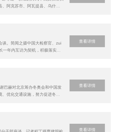
县、阿克苏市、阿瓦提县、乌什县
时间一直持续到凌晨。张春贤要求，
..
查看详情
谈。简闻之摄中国大检察官、zui
长一年内互访为契机，积极落实两
新内涵。察察罗夫首先对曹检察长
查看详情
感谢巴赫对北京筹办冬奥会和中国发
境、优化交通设施，努力促进冬季
，推动人类社会进步不懈努力。北
将全力支...
查看详情
和部分干部座谈。记者程丁摄曹建明检