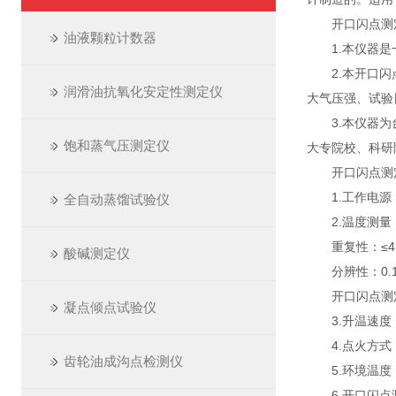
开口闪点测定
油液颗粒计数器
1.本仪器是一
2.本开口闪点
润滑油抗氧化安定性测定仪
大气压强、试验
3.本仪器为台
饱和蒸气压测定仪
大专院校、科研
开口闪点测定
1.工作电源：AC
全自动蒸馏试验仪
2.温度测量：
重复性：≤4℃
酸碱测定仪
分辨性：0.
开口闪点测定仪
凝点倾点试验仪
3.升温速度：符
4.点火方式：
齿轮油成沟点检测仪
5.环境温度：
6.开口闪点测