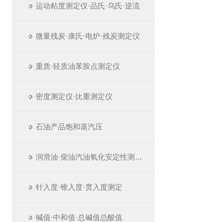
运动粘度测定仪·品氏·乌氏·逆流
微量残炭·康氏·电炉·残炭测定仪
重质·轻质油苯胺点测定仪
密度测定仪·比重测定仪
石油产品饱和蒸汽压
润滑油·柴油汽油氧化安定性测定仪
针入度·锥入度·贯入度测定
碱值·中和值·总碱值总酸值