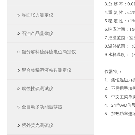
3.分 辨 率：0.0
4.重 复 性：≤1
界面张力测定仪
5.稳 定 性：±1%
6.响应时间：T90
石油产品蒸馏仪
7.控温范围：室
8.温补范围：（0
馏分燃料硫醇硫电位滴定仪
9.水样温度：（
聚合物稀溶液粘数测定仪
仪器特点
1、集恒温磁力
腐蚀性硫测试仪
2、不需用手加
3、中文主菜单
4、24位A/
全自动多功能振荡器
5、加热功率连
紫外荧光测硫仪