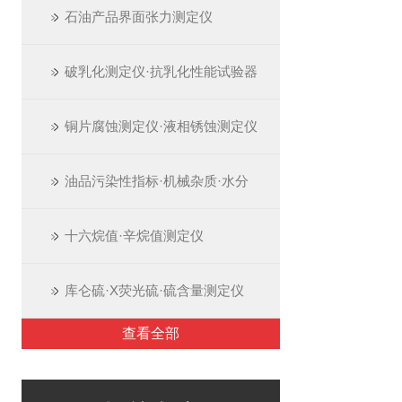
石油产品界面张力测定仪
破乳化测定仪·抗乳化性能试验器
铜片腐蚀测定仪·液相锈蚀测定仪
油品污染性指标·机械杂质·水分
十六烷值·辛烷值测定仪
库仑硫·X荧光硫·硫含量测定仪
查看全部