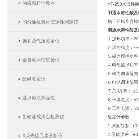
油液颗粒计数器
YT-259水溶性
羽通水溶性酸及
脂、石蜡及含蜡
润滑油抗氧化安定性测定仪
羽通水溶性酸及
⒈加热功率：20
饱和蒸气压测定仪
⒉温控精度：≤±
⒊磁力搅拌功率
全自动蒸馏试验仪
⒋电动搅拌功率
⒌磁力调速范围：(0
酸碱测定仪
⒍电动调速范围：(0
⒎总 功 耗： ≤1
凝点倾点试验仪
⒏环境温度：5℃
⒐工作电源： AC2
齿轮油成沟点检测仪
酸度计参数
1.测量范围：(0.0
2.示值误差：±0.
X荧光硫元素分析仪