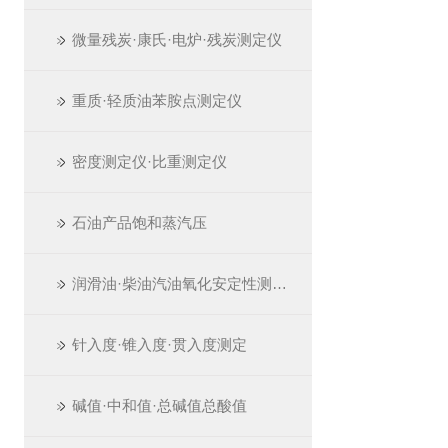
微量残炭·康氏·电炉·残炭测定仪
重质·轻质油苯胺点测定仪
密度测定仪·比重测定仪
石油产品饱和蒸汽压
润滑油·柴油汽油氧化安定性测定仪
针入度·锥入度·贯入度测定
碱值·中和值·总碱值总酸值