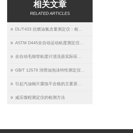
相关文章
RELATED ARTICLES
DL/T433 抗燃油氯含量测定仪：检测结果影响因素与数据处理
ASTM D445全自动运动粘度测定仪可以运用在哪些方面
全自动毛细管粘度计清洗器实际应用领域
GB/T 12579 润滑油泡沫特性测定仪的原理与工作方式
引起汽油铜片腐蚀不合格的主要原因有哪些
减压馏程测定仪的检测方法