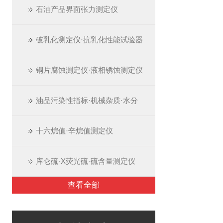
石油产品界面张力测定仪
破乳化测定仪·抗乳化性能试验器
铜片腐蚀测定仪·液相锈蚀测定仪
油品污染性指标·机械杂质·水分
十六烷值·辛烷值测定仪
库仑硫·X荧光硫·硫含量测定仪
查看全部