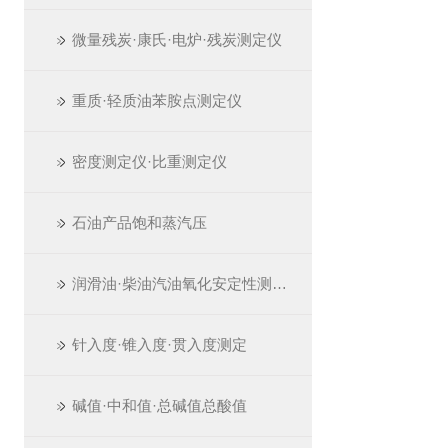
微量残炭·康氏·电炉·残炭测定仪
重质·轻质油苯胺点测定仪
密度测定仪·比重测定仪
石油产品饱和蒸汽压
润滑油·柴油汽油氧化安定性测定仪
针入度·锥入度·贯入度测定
碱值·中和值·总碱值总酸值