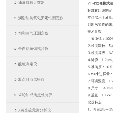
油液颗粒计数器
YT-432
便携式
标准化组织制定
本仪器用于液压
润滑油抗氧化安定性测定仪
判断污染物的来
技术参数
饱和蒸气压测定仪
⒈显微镜：100
⒉检测颗粒：5μ
全自动蒸馏试验仪
⒊检测等级：NAS等
⒋滤膜：1.2μm
酸碱测定仪
⒌准确度：±0.
⒍zui小进样量：1
凝点倾点试验仪
⒎环境温度：15
⒏尺寸：540mm
齿轮油成沟点检测仪
⒐重量：10.2kg
仪器特点
1、可目测5～1
X荧光硫元素分析仪