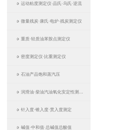
运动粘度测定仪·品氏·乌氏·逆流
微量残炭·康氏·电炉·残炭测定仪
重质·轻质油苯胺点测定仪
密度测定仪·比重测定仪
石油产品饱和蒸汽压
润滑油·柴油汽油氧化安定性测定仪
针入度·锥入度·贯入度测定
碱值·中和值·总碱值总酸值