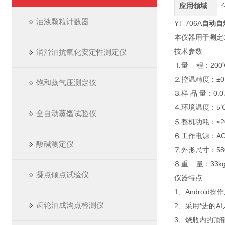
应用领域
油液颗粒计数器
YT-706A
自动自
本仪器用于测定
技术参数
润滑油抗氧化安定性测定仪
⒈量 程：200
⒉控温精度：±0
饱和蒸气压测定仪
⒊样 品 量：0.0
⒋环境温度：5℃
全自动蒸馏试验仪
⒌整机功耗：≤
⒍工作电源：AC2
酸碱测定仪
⒎外形尺寸：580
⒏重 量：33k
凝点倾点试验仪
仪器特点
1、Androi
齿轮油成沟点检测仪
2、采用*进的
3、烧瓶内的顶