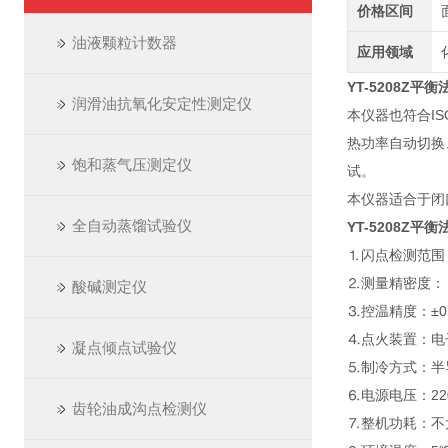
价格区间
油液颗粒计数器
应用领域
YT-5208Z
平衡
润滑油抗氧化安定性测定仪
本仪器也符合IS
热功率自动切换
饱和蒸气压测定仪
试。
本仪器适合于闭
全自动蒸馏试验仪
YT-5208Z
平衡
⒈闪点检测范围：
⒉测量精密度：
酸碱测定仪
⒊控温精度：±0
⒋点火装置：电
凝点倾点试验仪
⒌制冷方式：半
⒍电源电压：220
齿轮油成沟点检测仪
⒎整机功耗：不大