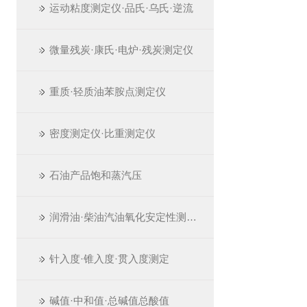
运动粘度测定仪·品氏·乌氏·逆流
微量残炭·康氏·电炉·残炭测定仪
重质·轻质油苯胺点测定仪
密度测定仪·比重测定仪
石油产品饱和蒸汽压
润滑油·柴油汽油氧化安定性测定仪
针入度·锥入度·贯入度测定
碱值·中和值·总碱值总酸值