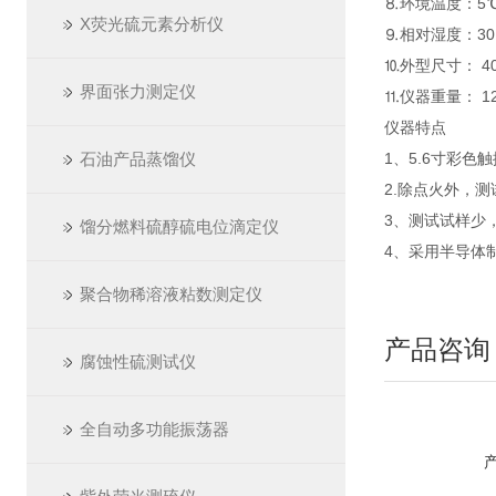
⒏环境温度：5℃
X荧光硫元素分析仪
⒐相对湿度：30
⒑外型尺寸： 40
界面张力测定仪
⒒仪器重量： 12.
仪器特点
石油产品蒸馏仪
1、5.6寸彩
2.除点火外，
3、测试试样少
馏分燃料硫醇硫电位滴定仪
4、采用半导体
聚合物稀溶液粘数测定仪
产品咨询
腐蚀性硫测试仪
全自动多功能振荡器