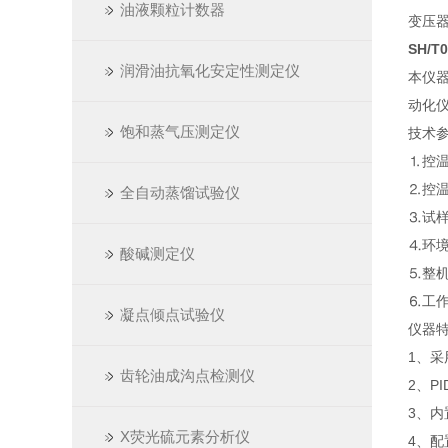
油液颗粒计数器
变压器
SH/
润滑油抗氧化安定性测定仪
本仪
动化
饱和蒸气压测定仪
技术
⒈控温
⒉控温
全自动蒸馏试验仪
⒊试样
⒋环境
酸碱测定仪
⒌整机
⒍工作
凝点倾点试验仪
仪器
1、
齿轮油成沟点检测仪
2、P
3、
X荧光硫元素分析仪
4、