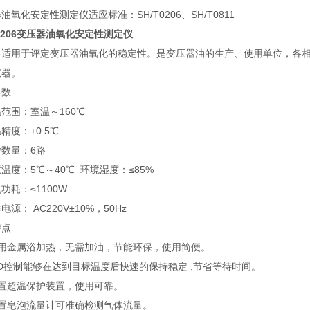
油氧化安定性测定仪适应标准：SH/T0206、SH/T0811
T0206变压器油氧化安定性测定仪
器适用于评定变压器油氧化的稳定性。是变压器油的生产、使用单位，各
仪器。
参数
范围：室温～160℃
精度：±0.5℃
数量：6路
温度：5℃～40℃ 环境湿度：≤85%
功耗：≤1100W
电源： AC220V±10%，50Hz
特点
采用金属浴加热，无需加油，节能环保，使用简便。
ID控制能够在达到目标温度后快速的保持稳定 ,节省等待时间。
内置超温保护装置，使用可靠。
配置皂泡流量计可准确检测气体流量。