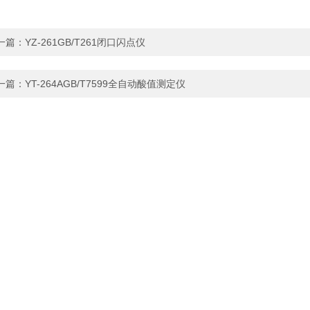
一篇：
YZ-261GB/T261闭口闪点仪
一篇：
YT-264AGB/T7599全自动酸值测定仪