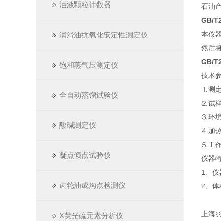
油液颗粒计数器
石油产
GB/
本仪
润滑油抗氧化安定性测定仪
然后
GB/
饱和蒸气压测定仪
技术
⒈测定
全自动蒸馏试验仪
⒉试样
⒊环境
酸碱测定仪
⒋加
⒌工作
凝点倾点试验仪
仪器
1、
齿轮油成沟点检测仪
2、
上海
X荧光硫元素分析仪