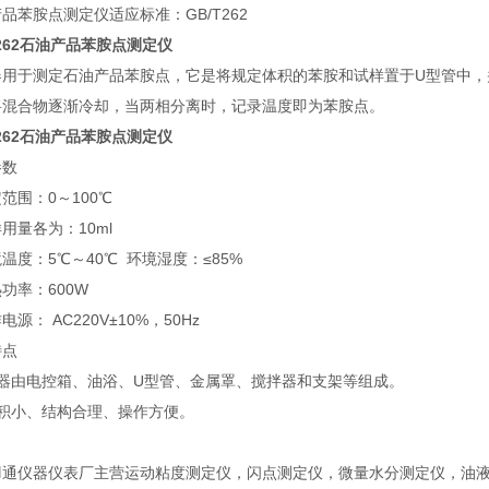
品苯胺点测定仪适应标准：GB/T262
T262石油产品苯胺点测定仪
器用于测定石油产品苯胺点，它是将规定体积的苯胺和试样置于U型管中，
将混合物逐渐冷却，当两相分离时，记录温度即为苯胺点。
T262石油产品苯胺点测定仪
参数
范围：0～100℃
用量各为：10ml
温度：5℃～40℃ 环境湿度：≤85%
热功率：600W
电源： AC220V±10%，50Hz
特点
仪器由电控箱、油浴、U型管、金属罩、搅拌器和支架等组成。
体积小、结构合理、操作方便。
羽通仪器仪表厂主营运动粘度测定仪，闪点测定仪，微量水分测定仪，油