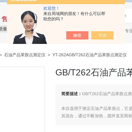
欢迎您！
来自局域网的朋友！有什么可以帮
中售后完整的服务体系
助您的吗？
质量保障
价格实惠
服务贴心
石油产品专
热门关键词：
>
石油产品苯胺点测定仪
> YT-262AGB/T262石油产品苯胺点测定仪
GB/T262石油产
简要描述：
GB/T262石油产品苯胺点
本仪器用于测定石油产品苯胺点，它
其混合，通过不断加热，搅拌直至两
即为苯胺点。