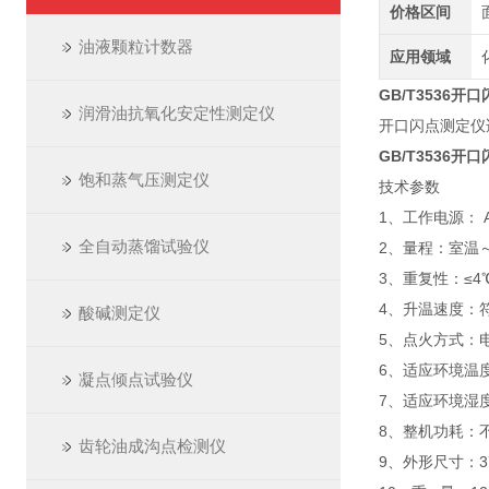
价格区间
油液颗粒计数器
应用领域
GB/T3536开
润滑油抗氧化安定性测定仪
开口闪点测定仪适
GB/T3536开
饱和蒸气压测定仪
技术参数
1、工作电源： AC
全自动蒸馏试验仪
2、量程：室温～
3、重复性：≤
4、升温速度：符合
酸碱测定仪
5、点火方式：
6、适应环境温
凝点倾点试验仪
7、适应环境湿度
8、整机功耗：不
齿轮油成沟点检测仪
9、外形尺寸：37