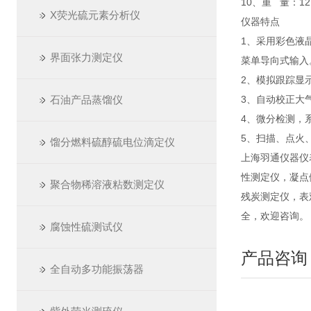
10、重 量：12.
X荧光硫元素分析仪
仪器特点
1、采用彩色液
界面张力测定仪
菜单导向式输入
2、模拟跟踪显
石油产品蒸馏仪
3、自动校正大
4、微分检测，
5、扫描、点火
馏分燃料硫醇硫电位滴定仪
上海羽通仪器仪
性测定仪，凝点
聚合物稀溶液粘数测定仪
残炭测定仪，表
全，欢迎咨询。
腐蚀性硫测试仪
产品咨询
全自动多功能振荡器