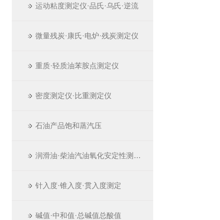
运动粘度测定仪·品氏·乌氏·逆流
微量残炭·康氏·电炉·残炭测定仪
重质·轻质油苯胺点测定仪
密度测定仪·比重测定仪
石油产品饱和蒸汽压
润滑油·柴油汽油氧化安定性测定仪
针入度·锥入度·贯入度测定
碱值·中和值·总碱值总酸值