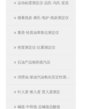
运动粘度测定仪·品氏·乌氏·逆流
微量残炭·康氏·电炉·残炭测定仪
重质·轻质油苯胺点测定仪
密度测定仪·比重测定仪
石油产品饱和蒸汽压
润滑油·柴油汽油氧化安定性测定仪
针入度·锥入度·贯入度测定
碱值·中和值·总碱值总酸值