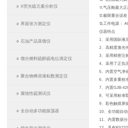
X荧光硫元素分析仪
⒒气压舱最
⒓极限重合误差：
界面张力测定仪
⒔工作电源： AC2
仪器特点
1、采用国际液
石油产品蒸馏仪
2、高精度激光
3、采用精密注
馏分燃料硫醇硫电位滴定仪
4、采用了正负
5、内置空气净
聚合物稀溶液粘数测定仪
6、内置多重校
7、内置GJB-4
腐蚀性硫测试仪
8、可采用标准
9、彩色触摸屏
全自动多功能振荡器
10、全功能自
11、内置数据
12、具有RS