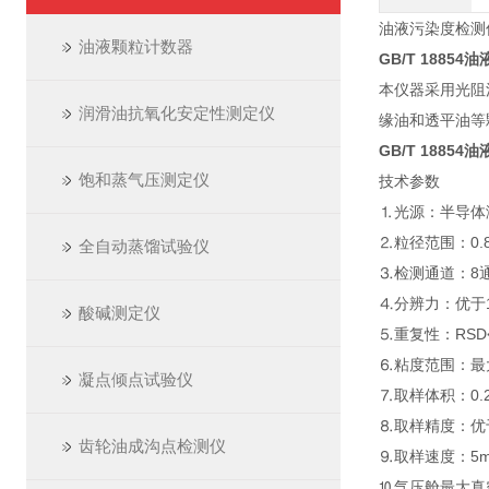
油液污染度检测仪适应标
油液颗粒计数器
GB/T 1885
本仪器采用光阻
润滑油抗氧化安定性测定仪
缘油和透平油等
GB/T 1885
饱和蒸气压测定仪
技术参数
⒈光源：半导体
⒉粒径范围：0.8
全自动蒸馏试验仪
⒊检测通道：8
⒋分辨力：优于1
酸碱测定仪
⒌重复性
⒍粘度范围：最大35
凝点倾点试验仪
⒎取样体积：
⒏取样精度：优
齿轮油成沟点检测仪
⒐取样速度：5mL/
⒑气压舱最大真空