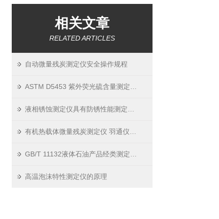
相关文章
RELATED ARTICLES
自动微量残炭测定仪安全操作规程
ASTM D5453 紫外荧光硫含量测定仪操作指南
液相锈蚀测定仪具有防锈性能测定及锈蚀腐蚀测定的功能
有机热载体微量残炭测定仪 羽通仪器专业提供
GB/T 11132液体石油产品经类测定法 方法概述
高温泡沫特性测定仪的原理