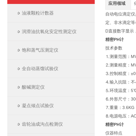
应用领域
油液颗粒计数器
自动电位滴定仪
定、非水滴定等
D直接数字显示
润滑油抗氧化安定性测定仪
精密PH计
技术参数
饱和蒸气压测定仪
⒈测量范围：MV：0
⒉测量精度：MV：0
全自动蒸馏试验仪
⒊控制精度：±0.
⒋输入抗阻：不小
酸碱测定仪
⒌环境温度：5℃
⒍外形尺寸：300
凝点倾点试验仪
⒎重量：3.6KG
⒏电源电压：AC2
齿轮油成沟点检测仪
精密PH计
仪器特点