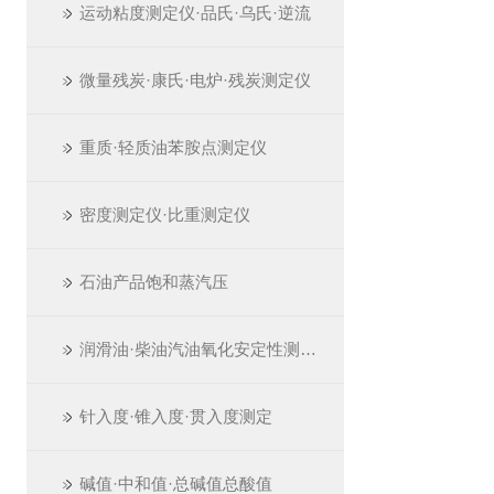
运动粘度测定仪·品氏·乌氏·逆流
微量残炭·康氏·电炉·残炭测定仪
重质·轻质油苯胺点测定仪
密度测定仪·比重测定仪
石油产品饱和蒸汽压
润滑油·柴油汽油氧化安定性测定仪
针入度·锥入度·贯入度测定
碱值·中和值·总碱值总酸值