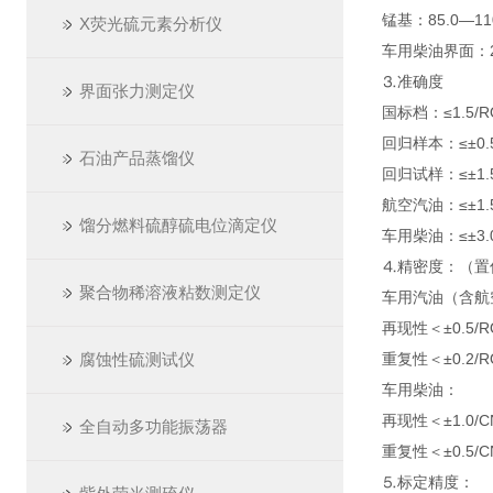
锰基：85.0—110
X荧光硫元素分析仪
车用柴油界面：25.
⒊准确度
界面张力测定仪
国标档：≤1.5/
回归样本：≤±0.5
石油产品蒸馏仪
回归试样：≤±1.
航空汽油：≤±1.
馏分燃料硫醇硫电位滴定仪
车用柴油：≤±3.0
⒋精密度：（置
聚合物稀溶液粘数测定仪
车用汽油（含航
再现性＜±0.5/R
腐蚀性硫测试仪
重复性＜±0.2/R
车用柴油：
再现性＜±1.0/
全自动多功能振荡器
重复性＜±0.5/C
⒌标定精度：