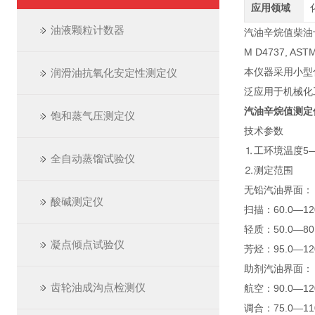
应用领域
油液颗粒计数器
汽油辛烷值柴油十六
M D4737, ASTM
本仪器采用小型
润滑油抗氧化安定性测定仪
泛应用于机械化
汽油辛烷值测定
饱和蒸气压测定仪
技术参数
⒈工环境温度5—
全自动蒸馏试验仪
⒉测定范围
无铅汽油界面：
酸碱测定仪
扫描：60.0—120
轻质：50.0—80.
凝点倾点试验仪
芳烃：95.0—120
助剂汽油界面：
齿轮油成沟点检测仪
航空：90.0—120
调合：75.0—110