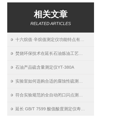
相关文章
RELATED ARTICLES
十六烷值·辛烷值测定仪功能特点有哪些？
焚烧环保技术在延长石油炼油工艺中的应用-羽通资讯
石油产品硫含量测定仪YT-380A
实验室如何选购合适的腐蚀性硫测定仪？
符合实验规范的全自动闭口闪点测定仪：标准化校准与数据管理功能
延长 GB/T 7599 酸值酸度测定仪寿命的 3 个实用技巧