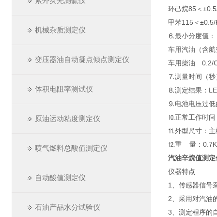
紫外荧光测硫仪
环己烷85＜±0.
甲苯115＜±0.5/
机械杂质测定仪
⒍最小分度值：
车用汽油（含航空汽
变压器油自动凝点倾点测定仪
车用柴油 0.2/
⒎测量时间（秒）
体积电阻率测试仪
⒏测定结果：L
⒐电池电压过低的
⒑正常工作时间：
原油运动粘度测定仪
⒒外型尺寸：主机2
⒓重 量：0.7K
喷气燃料总酸值测定仪
汽油辛烷值测定
仪器特点
自动酸值测定仪
1、传感器信号
2、采用对汽油
石油产品水分试验仪
3、测定程序的