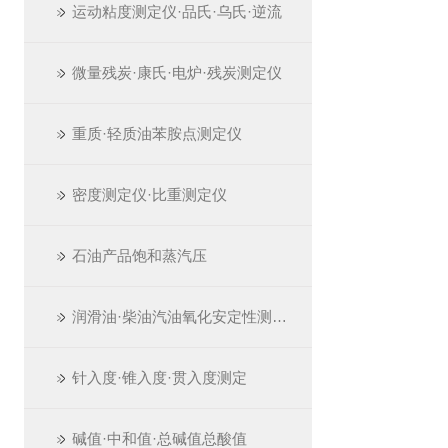
运动粘度测定仪·品氏·乌氏·逆流
微量残炭·康氏·电炉·残炭测定仪
重质·轻质油苯胺点测定仪
密度测定仪·比重测定仪
石油产品饱和蒸汽压
润滑油·柴油汽油氧化安定性测定仪
针入度·锥入度·贯入度测定
碱值·中和值·总碱值总酸值