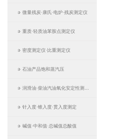
微量残炭·康氏·电炉·残炭测定仪
重质·轻质油苯胺点测定仪
密度测定仪·比重测定仪
石油产品饱和蒸汽压
润滑油·柴油汽油氧化安定性测定仪
针入度·锥入度·贯入度测定
碱值·中和值·总碱值总酸值