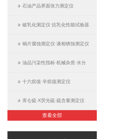
石油产品界面张力测定仪
破乳化测定仪·抗乳化性能试验器
铜片腐蚀测定仪·液相锈蚀测定仪
油品污染性指标·机械杂质·水分
十六烷值·辛烷值测定仪
库仑硫·X荧光硫·硫含量测定仪
查看全部