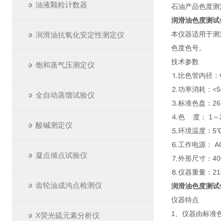
油液颗粒计数器
石油产品色度测定仪
润滑油色度测试
本仪器适用于测
润滑油抗氧化安定性测定仪
色度色号。
技术参数
饱和蒸气压测定仪
⒈比色管内径：Φ
⒉功率消耗：<5
全自动蒸馏试验仪
⒊标准色盘：26
⒋色 度： 1～
酸碱测定仪
⒌环境温度：5℃
⒍工作电源： AC2
凝点倾点试验仪
⒎外形尺寸：400
⒏仪器重量：21
齿轮油成沟点检测仪
润滑油色度测试
仪器特点
1、仪器由标准
X荧光硫元素分析仪