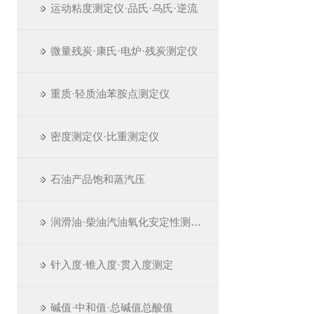
运动粘度测定仪·品氏·乌氏·逆流
微量残炭·康氏·电炉·残炭测定仪
重质·轻质油苯胺点测定仪
密度测定仪·比重测定仪
石油产品饱和蒸汽压
润滑油·柴油汽油氧化安定性测定仪
针入度·锥入度·贯入度测定
碱值·中和值·总碱值总酸值