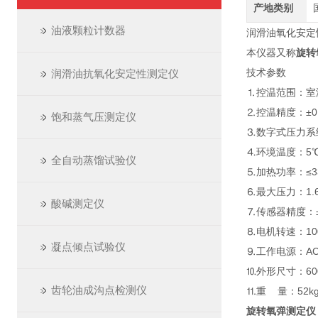
产地类别
油液颗粒计数器
润滑油氧化安定性测
本仪器又称
旋转
技术参数
润滑油抗氧化安定性测定仪
⒈控温范围：室温
⒉控温精度：±0
饱和蒸气压测定仪
⒊数字式压力系
⒋环境温度：5℃
全自动蒸馏试验仪
⒌加热功率：≤3
⒍最大压力：1.6
酸碱测定仪
⒎传感器精度：
⒏电机转速：100±
凝点倾点试验仪
⒐工作电源：AC2
⒑外形尺寸：60
齿轮油成沟点检测仪
⒒重 量：52k
旋转氧弹测定仪