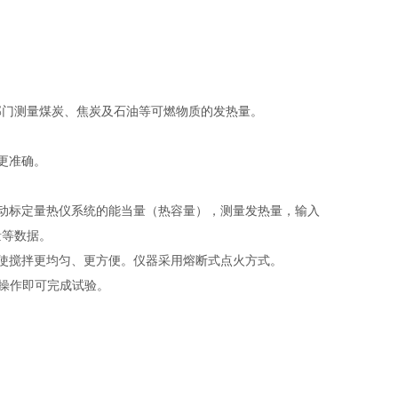
部门测量煤炭、焦炭及石油等可燃物质的发热量。
更准确。
动标定量热仪系统的能当量（热容量），测量发热量，输入
量等数据。
使搅拌更均匀、更方便。仪器采用熔断式点火方式。
示操作即可完成试验。