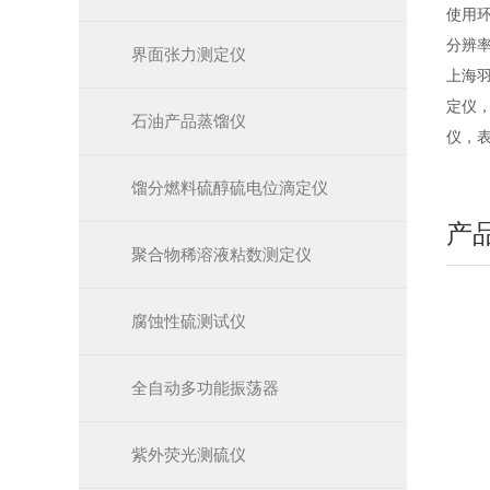
使用环
分辨率：
界面张力测定仪
上海
定仪
石油产品蒸馏仪
仪，
馏分燃料硫醇硫电位滴定仪
产
聚合物稀溶液粘数测定仪
腐蚀性硫测试仪
全自动多功能振荡器
紫外荧光测硫仪