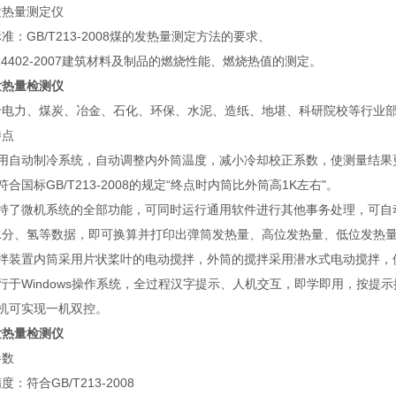
发热量测定仪
准：GB/T213-2008煤的发热量测定方法的要求、
T14402-2007建筑材料及制品的燃烧性能、燃烧热值的测定。
发热量检测仪
于电力、煤炭、冶金、石化、环保、水泥、造纸、地堪、科研院校等行业
特点
采用自动制冷系统，自动调整内外筒温度，减小冷却校正系数，使测量结果
符合国标GB/T213-2008的规定“终点时内筒比外筒高1K左右"。
保持了微机系统的全部功能，可同时运行通用软件进行其他事务处理，可自
水分、氢等数据，即可换算并打印出弹筒发热量、高位发热量、低位发热
搅拌装置内筒采用片状桨叶的电动搅拌，外筒的搅拌采用潜水式电动搅拌，
行于Windows操作系统，全过程汉字提示、人机交互，即学即用，按提
本机可实现一机双控。
发热量检测仪
参数
度：符合GB/T213-2008