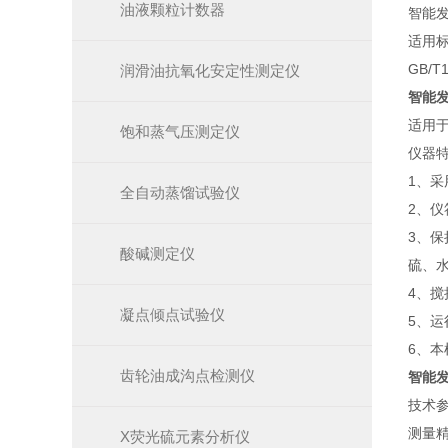
油液颗粒计数器
智能
适用标
GB/
润滑油抗氧化安定性测定仪
智能
适用
饱和蒸气压测定仪
仪器
1、
全自动蒸馏试验仪
2、仪
3、
酸碱测定仪
硫、
4、
凝点倾点试验仪
5、运
6、
齿轮油成沟点检测仪
智能
技术
测量精
X荧光硫元素分析仪