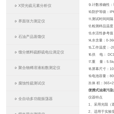
⒐计数准确性：误
X荧光硫元素分析仪
⒑防护等级：IP
⒒测试时间间隔：
界面张力测定仪
⒓检测样品温度：
⒔水活性参考值：0
石油产品蒸馏仪
⒕水含量：0-36
⒖工作温度：-20
馏分燃料硫醇硫电位滴定仪
⒗供 电： DC1
⒘重 量：5.5k
聚合物稀溶液粘数测定仪
⒙屏幕尺寸：10
⒚电池容量：800
腐蚀性硫测试仪
⒛体 积：365×2
便携式油液污染
仪器特点
全自动多功能振荡器
1、采用光阻（
2、适用于实验