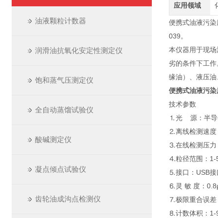
应用领域
油液颗粒计数器
便携式油液污染度检
039。
本仪器用于现场
润滑油抗氧化安定性测定仪
劣的条件下工作
缘油）、液压油
饱和蒸气压测定仪
便携式油液污染
技术参数
全自动蒸馏试验仪
⒈光 源：半导
⒉离线检测速度：5
酸碱测定仪
⒊在线检测压力：
⒋粒径范围：1-5
凝点倾点试验仪
⒌接口：USB
⒍灵 敏 度：0.8
齿轮油成沟点检测仪
⒎极限重合误差：4
⒏计数体积：1-9