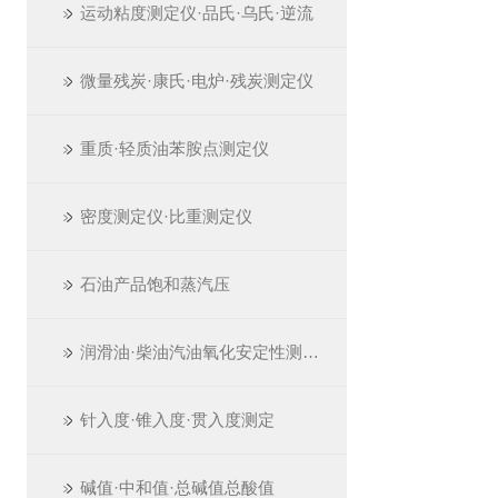
运动粘度测定仪·品氏·乌氏·逆流
微量残炭·康氏·电炉·残炭测定仪
重质·轻质油苯胺点测定仪
密度测定仪·比重测定仪
石油产品饱和蒸汽压
润滑油·柴油汽油氧化安定性测定仪
针入度·锥入度·贯入度测定
碱值·中和值·总碱值总酸值