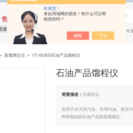
欢迎您！
来自局域网的朋友！有什么可以帮
中售后完整的服务体系
助您的吗？
质量保障
价格实惠
服务贴心
石油产品专
热门关键词：
>
蒸馏测定仪
> YT-6536D石油产品馏程仪
石油产品馏程仪
简要描述：
仪器特点
应用于对天然汽油、车用汽油、航空
料和相似的石油产品的蒸馏测定。