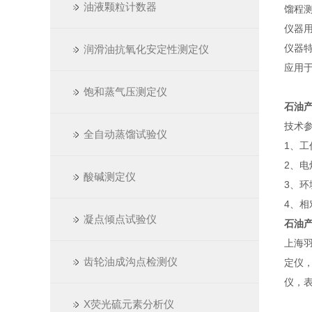
油液颗粒计数器
馏程测
仪器
仪器
润滑油抗氧化安定性测定仪
应用
饱和蒸气压测定仪
石油
技术
全自动蒸馏试验仪
1、工
2、电
酸碱测定仪
3、环
4、相
凝点倾点试验仪
石油
上海
齿轮油成沟点检测仪
定仪
仪，
X荧光硫元素分析仪