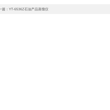
一篇：
YT-6536Z石油产品蒸馏仪