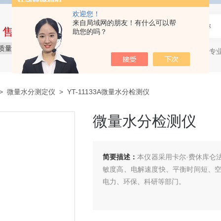
欢迎您！
来自局域网的朋友！有什么可以帮
中售后完整的服务体系
助您的吗？
质量保障
价格实惠
服务贴心
石油产品专
热门关键词：
>
微量水分测定仪
> YT-11133A微量水分检测仪
微量水分检测仪
简要描述：
本仪器采用卡尔·费休库仑
敏度高、电解速度快、平衡时间短、
电力、环保、科研等部门。
微量水分检测仪