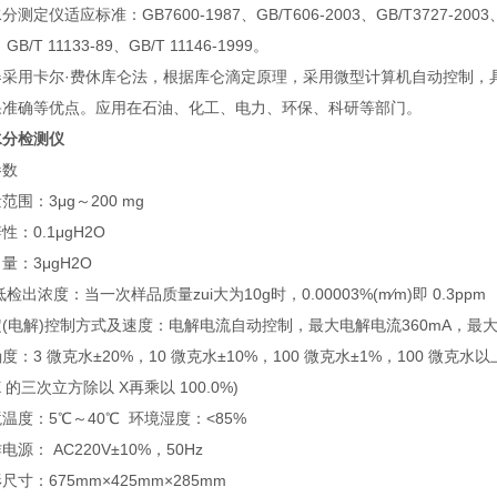
测定仪适应标准：GB7600-1987、GB/T606-2003、GB/T3727-2003、GB/
、GB/T 11133-89、GB/T 11146-1999。
器采用卡尔·费休库仑法，根据库仑滴定原理，采用微型计算机自动控制，
果准确等优点。应用在石油、化工、电力、环保、科研等部门。
水分检测仪
参数
范围：3μg～200 mg
性：0.1μgH2O
量：3μgH2O
低检出浓度：当一次样品质量zui大为10g时，0.00003%(m∕m)即 0.3ppm
(电解)控制方式及速度：电解电流自动控制，最大电解电流360mA，最大滴
度：3 微克水±20%，10 微克水±10%，100 微克水±1%，100 微克水
X 的三次立方除以 X再乘以 100.0%)
温度：5℃～40℃ 环境湿度：<85%
电源： AC220V±10%，50Hz
尺寸：675mm×425mm×285mm