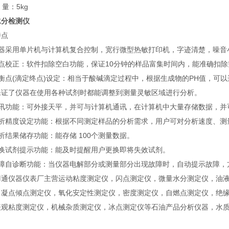
量：5kg
水分检测仪
特点
仪器采用单片机与计算机复合控制，宽行微型热敏打印机，字迹清楚，噪音
零点校正：软件扣除空白功能，保证10分钟的样品富集时间内，能准确扣除
平衡点(滴定终点)设定：相当于酸碱滴定过程中，根据生成物的PH值，可
保证了仪器在使用各种试剂时都能调整到测量灵敏区域进行分析。
通讯功能：可外接天平，并可与计算机通讯，在计算机中大量存储数据，并
分析精度设定功能：根据不同测定样品的分析需求，用户可对分析速度、测
析结果储存功能：能存储 100个测量数据。
更换试剂提示功能：能及时提醒用户更换即将失效试剂。
故障自诊断功能：当仪器电解部分或测量部分出现故障时，自动提示故障，
羽通仪器仪表厂主营运动粘度测定仪，闪点测定仪，微量水分测定仪，油
，凝点倾点测定仪，氧化安定性测定仪，密度测定仪，自燃点测定仪，绝
表观粘度测定仪，机械杂质测定仪，冰点测定仪等石油产品分析仪器，水