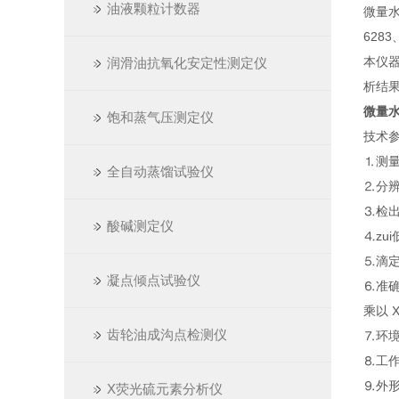
油液颗粒计数器
微量水分
6283
本仪
润滑油抗氧化安定性测定仪
析结
微量
饱和蒸气压测定仪
技术
⒈测量
全自动蒸馏试验仪
⒉分辨
⒊检出
酸碱测定仪
⒋zui
⒌滴定
凝点倾点试验仪
⒍准确
乘以 
齿轮油成沟点检测仪
⒎环境
⒏工作
⒐外形
X荧光硫元素分析仪