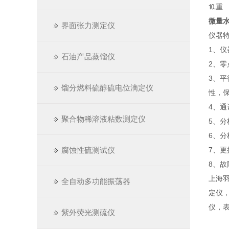
⒑重 
微量
界面张力测定仪
仪器
1、
石油产品蒸馏仪
2、
3、
馏分燃料硫醇硫电位滴定仪
性，
4、
聚合物稀溶液粘数测定仪
5、
6、分
腐蚀性硫测试仪
7、
8、
上海
全自动多功能振荡器
定仪
仪，
紫外荧光测硫仪