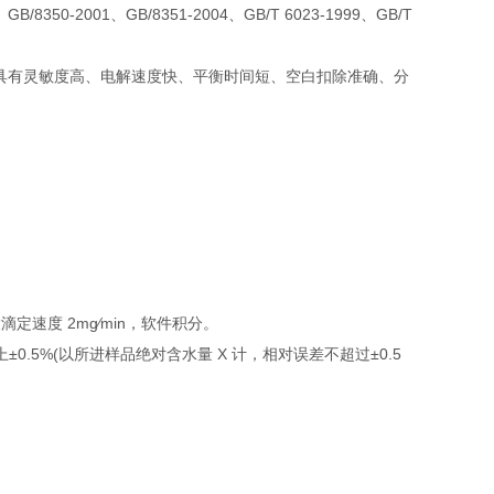
8350-2001、GB/8351-2004、GB/T 6023-1999、GB/T
具有灵敏度高、电解速度快、平衡时间短、空白扣除准确、分
定速度 2mg∕min，软件积分。
以上±0.5%(以所进样品绝对含水量 X 计，相对误差不超过±0.5