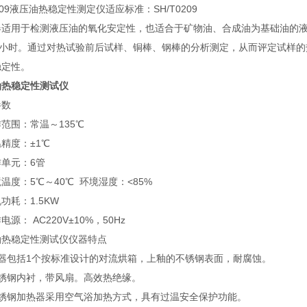
0209液压油热稳定性测定仪适应标准：SH/T0209
器适用于检测液压油的氧化安定性，也适合于矿物油、合成油为基础油的
68小时。通过对热试验前后试样、铜棒、钢棒的分析测定，从而评定试样
稳定性。
油热稳定性测试仪
参数
范围：常温～135℃
精度：±1℃
单元：6管
温度：5℃～40℃ 环境湿度：<85%
功耗：1.5KW
电源： AC220V±10%，50Hz
油热稳定性测试仪仪器特点
仪器包括1个按标准设计的对流烘箱，上釉的不锈钢表面，耐腐蚀。
不锈钢内衬，带风扇。高效热绝缘。
不锈钢加热器采用空气浴加热方式，具有过温安全保护功能。