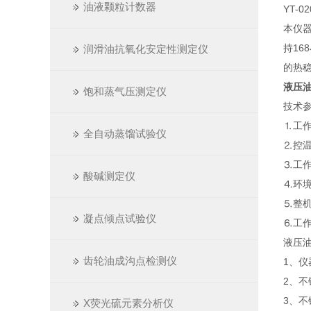
油液颗粒计数器
YT-
本仪
持1
润滑油抗氧化安定性测定仪
的热
液压
饱和蒸气压测定仪
技术
⒈工作
全自动蒸馏试验仪
⒉控温
⒊工作
酸碱测定仪
⒋环境
⒌整机
凝点倾点试验仪
⒍工作
液压
齿轮油成沟点检测仪
1、
2、
3、
X荧光硫元素分析仪