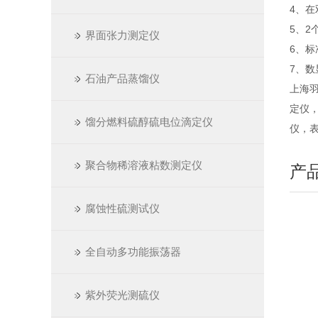
4、在
5、2
界面张力测定仪
6、
7、数
石油产品蒸馏仪
上海
定仪
馏分燃料硫醇硫电位滴定仪
仪，
聚合物稀溶液粘数测定仪
产
腐蚀性硫测试仪
全自动多功能振荡器
紫外荧光测硫仪