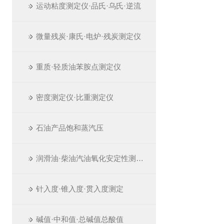
运动粘度测定仪·品氏·乌氏·逆流
微量残炭·康氏·电炉·残炭测定仪
重质·轻质油苯胺点测定仪
密度测定仪·比重测定仪
石油产品饱和蒸汽压
润滑油·柴油汽油氧化安定性测定仪
针入度·锥入度·贯入度测定
碱值·中和值·总碱值总酸值