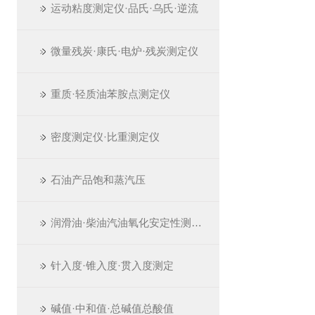
运动粘度测定仪·品氏·乌氏·逆流
微量残炭·康氏·电炉·残炭测定仪
重质·轻质油苯胺点测定仪
密度测定仪·比重测定仪
石油产品饱和蒸汽压
润滑油·柴油汽油氧化安定性测定仪
针入度·锥入度·贯入度测定
碱值·中和值·总碱值总酸值