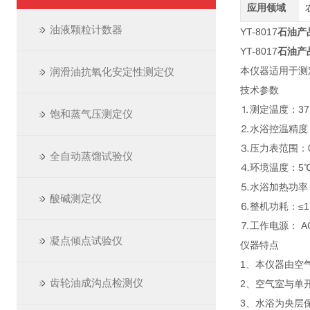
应用领域
油液颗粒计数器
YT-8017
石油产
YT-8017
石油产
本仪器适用于测
润滑油抗氧化安定性测定仪
技术参数
⒈测定温度：37
饱和蒸气压测定仪
⒉水浴控温精度：
⒊压力表范围：0-
全自动蒸馏试验仪
⒋环境温度：5℃
⒌水浴加热功率：
酸碱测定仪
⒍整机功耗：≤
⒎工作电源： AC2
凝点倾点试验仪
仪器特点
1、本仪器由空
齿轮油成沟点检测仪
2、空气室与单
3、水浴为央层