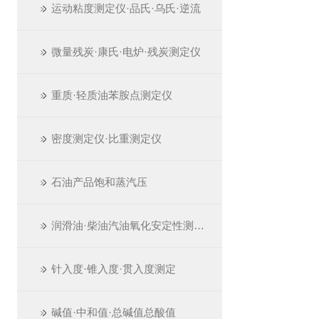
运动粘度测定仪·品氏·乌氏·逆流
微量残炭·康氏·电炉·残炭测定仪
重质·轻质油苯胺点测定仪
密度测定仪·比重测定仪
石油产品饱和蒸汽压
润滑油·柴油汽油氧化安定性测定仪
针入度·锥入度·贯入度测定
碱值·中和值·总碱值总酸值