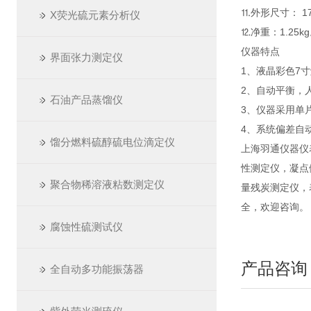
⒒外形尺寸： 17
X荧光硫元素分析仪
⒓净重：1.25k
仪器特点
界面张力测定仪
1、液晶彩色7
2、自动平衡，
石油产品蒸馏仪
3、仪器采用单
4、系统偏差自
馏分燃料硫醇硫电位滴定仪
上海羽通仪器仪
性测定仪，凝点
聚合物稀溶液粘数测定仪
量残炭测定仪，
全，欢迎咨询。
腐蚀性硫测试仪
产品咨询
全自动多功能振荡器