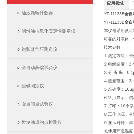
应用领域
油液颗粒计数器
YT-11133B
全自
YT-11133B
全自
本仪器采用微计
润滑油抗氧化安定性测定仪
可靠的对液体、
技术参数
饱和蒸气压测定仪
⒈测定方法：卡
⒉电解速度：2
全自动蒸馏试验仪
⒊分 辨 率：0.1
⒋测量范围：3μg
酸碱测定仪
⒌准确度：10μg
⒍终点显示：信
凝点倾点试验仪
⒎打印：16个
⒏工作电源：交流2
齿轮油成沟点检测仪
⒐显示时钟：年 
⒑使用环境温度：