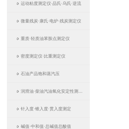
运动粘度测定仪·品氏·乌氏·逆流
微量残炭·康氏·电炉·残炭测定仪
重质·轻质油苯胺点测定仪
密度测定仪·比重测定仪
石油产品饱和蒸汽压
润滑油·柴油汽油氧化安定性测定仪
针入度·锥入度·贯入度测定
碱值·中和值·总碱值总酸值