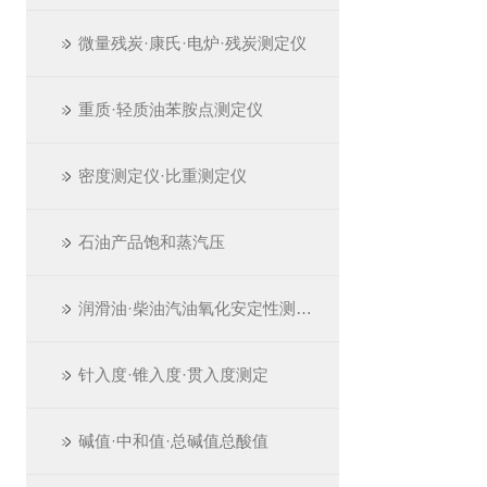
微量残炭·康氏·电炉·残炭测定仪
重质·轻质油苯胺点测定仪
密度测定仪·比重测定仪
石油产品饱和蒸汽压
润滑油·柴油汽油氧化安定性测定仪
针入度·锥入度·贯入度测定
碱值·中和值·总碱值总酸值