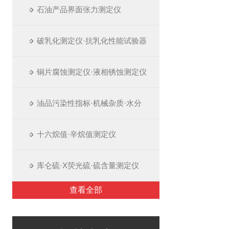
石油产品界面张力测定仪
破乳化测定仪·抗乳化性能试验器
铜片腐蚀测定仪·液相锈蚀测定仪
油品污染性指标·机械杂质·水分
十六烷值·辛烷值测定仪
库仑硫·X荧光硫·硫含量测定仪
查看全部