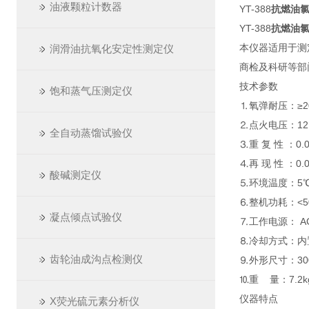
油液颗粒计数器
YT-388
抗燃油
YT-388
抗燃油
本仪器适用于测
润滑油抗氧化安定性测定仪
商检及科研等部
技术参数
饱和蒸气压测定仪
⒈氧弹耐压：≥2
⒉点火电压：12
全自动蒸馏试验仪
⒊重 复 性 ：0.0
⒋再 现 性 ：0.0
酸碱测定仪
⒌环境温度：5℃
⒍整机功耗：<
凝点倾点试验仪
⒎工作电源： AC2
⒏冷却方式：内
齿轮油成沟点检测仪
⒐外形尺寸：300
⒑重 量：7.2k
仪器特点
X荧光硫元素分析仪