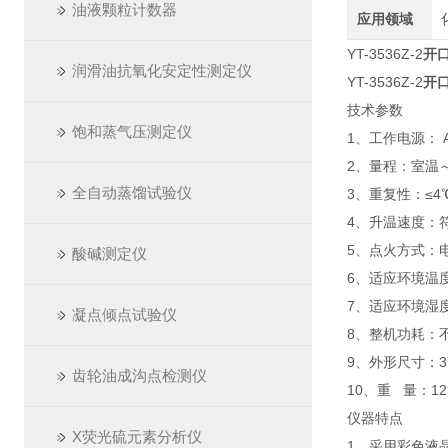
油液颗粒计数器
应用领域
YT-3536Z-2
开
润滑油抗氧化安定性测定仪
YT-3536Z-2
开
技术参数
饱和蒸气压测定仪
1、工作电源： AC
2、量程：室温～
全自动蒸馏试验仪
3、重复性：≤
4、升温速度：符合
5、点火方式：
酸碱测定仪
6、适应环境温
7、适应环境湿度
凝点倾点试验仪
8、整机功耗：不
9、外形尺寸：37
齿轮油成沟点检测仪
10、重 量：12.
仪器特点
X荧光硫元素分析仪
1、采用彩色液