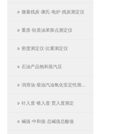
微量残炭·康氏·电炉·残炭测定仪
重质·轻质油苯胺点测定仪
密度测定仪·比重测定仪
石油产品饱和蒸汽压
润滑油·柴油汽油氧化安定性测定仪
针入度·锥入度·贯入度测定
碱值·中和值·总碱值总酸值