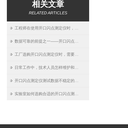
相关文章
RELATED ARTICLES
工程师在使用开口闪点测定仪时，需要注意什么？
数据可靠的前提之一——开口闪点测定仪的校准
工厂选购开口闪点测定仪时，需要关注哪些性能指标？
日常工作中，技术人员怎样维护和保养开口闪点测定仪？
开口闪点测定仪测试数据不稳定的可能原因及解决办法
实验室如何选购合适的开口闪点测定仪？