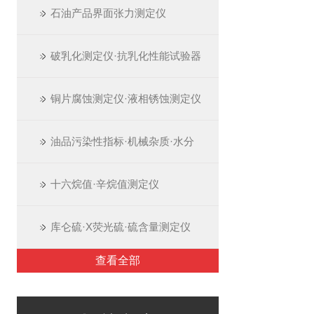
石油产品界面张力测定仪
破乳化测定仪·抗乳化性能试验器
铜片腐蚀测定仪·液相锈蚀测定仪
油品污染性指标·机械杂质·水分
十六烷值·辛烷值测定仪
库仑硫·X荧光硫·硫含量测定仪
查看全部