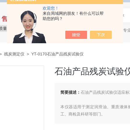
欢迎您！
来自局域网的朋友！有什么可以帮
中售后完整的服务体系
助您的吗？
质量保障
价格实惠
服务贴心
石油产品专
热门关键词：
>
残炭测定仪
> YT-0170石油产品残炭试验仪
石油产品残炭试验
简要描述：
石油产品残炭试验仪适应标准：
本仪器适用于测定润滑油、重质液体
工、商检及科研等部门。