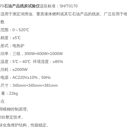
70
石油产品残炭试验仪
适应标准：SH/T0170
器适用于测定润滑油、重质液体燃料或其它石油产品的残炭。广泛应用于
参数
范围：0～520℃
精度：±5℃
热形式：电热炉
功率：三组，300W+600W+1000W
温度：5℃～40℃ 环境湿度：≤85%
功耗：≤2000W
电源：AC220V±10%，50Hz
尺寸：345mm×345mm×381mm
量：22kg
特点
采用模糊控制原理。
ID自整定技术。
模块化免维护结构，性能稳定。