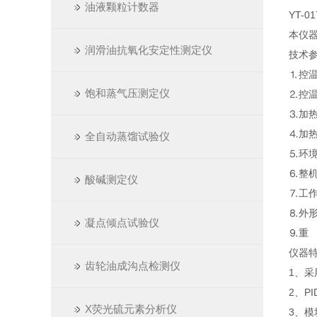
油液颗粒计数器
YT-01
本仪
润滑油抗氧化安定性测定仪
技术
⒈控温
饱和蒸气压测定仪
⒉控温
⒊加
⒋加热
全自动蒸馏试验仪
⒌环境
⒍整机
酸碱测定仪
⒎工作
⒏外形
凝点倾点试验仪
⒐重 
仪器
齿轮油成沟点检测仪
1、
2、P
X荧光硫元素分析仪
3、