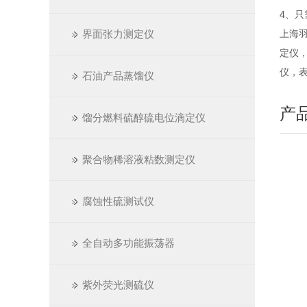
4、
界面张力测定仪
上海
定仪
仪，
石油产品蒸馏仪
产
馏分燃料硫醇硫电位滴定仪
聚合物稀溶液粘数测定仪
腐蚀性硫测试仪
全自动多功能振荡器
紫外荧光测硫仪