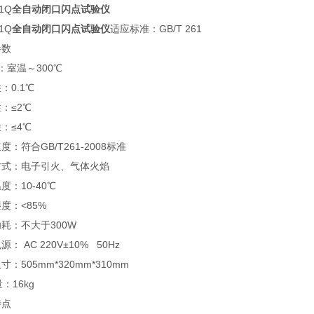
61Q
全自动闭口闪点试验仪
61Q
全自动闭口闪点试验仪
适应标准：GB/T 261
参数
：室温～300℃
：0.1℃
性：≤2℃
性：≤4℃
度：符合GB/T261-2008标准
方式：电子引火、气体火焰
温度：10-40℃
度：<85%
耗：不大于300W
： AC 220V±10% 50Hz
寸：505mm*320mm*310mm
：16kg
特点