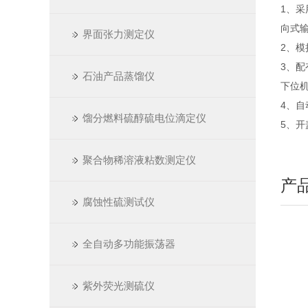
1、
向式
界面张力测定仪
2、
3、配
石油产品蒸馏仪
下位
4、
馏分燃料硫醇硫电位滴定仪
5、
聚合物稀溶液粘数测定仪
产
腐蚀性硫测试仪
全自动多功能振荡器
紫外荧光测硫仪