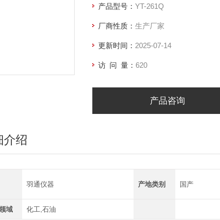
产品型号：
YT-261Q
分辨性：0.1℃
厂商性质：
生产厂家
重复性：≤2℃
更新时间：
2025-07-14
访 问 量：
620
产品咨询
细介绍
羽通仪器
产地类别
国产
领域
化工,石油