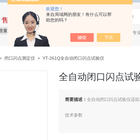
欢迎您！
来自局域网的朋友！有什么可以帮
中售后完整的服务体系
助您的吗？
质量保障
价格实惠
服务贴心
石油产品专
热门关键词：
>
闭口闪点测定仪
> YT-261Q全自动闭口闪点试验仪
全自动闭口闪点试
简要描述：
全自动闭口闪点试验仪适应标准
技术参数
量 程：室温～300℃