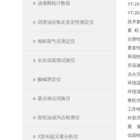
油液颗粒计数器
YT-2
YT-2
技术
润滑油抗氧化安定性测定仪
量 程
分辨性
饱和蒸气压测定仪
重复
再现
全自动蒸馏试验仪
升温速
点火
酸碱测定仪
环境
环境湿
凝点倾点试验仪
整机功
工作电源
齿轮油成沟点检测仪
外形尺
重 量
仪器
X荧光硫元素分析仪