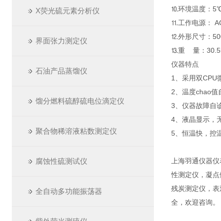
⒑环境温度：5℃
X荧光硫元素分析仪
⒒工作电源： AC2
⒓外形尺寸：500
界面张力测定仪
⒔重 量：30.5
仪器特点
石油产品蒸馏仪
1、采用双CP
2、温度chao
馏分燃料硫醇硫电位滴定仪
3、仪器故障自
4、液晶显示，
聚合物稀溶液粘数测定仪
5、恒温快，控
腐蚀性硫测试仪
上海羽通仪器仪
性测定仪，凝点
残炭测定仪，表
全自动多功能振荡器
全，欢迎咨询。