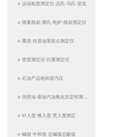
运动粘度测定仪·品氏·乌氏·逆流
微量残炭·康氏·电炉·残炭测定仪
重质·轻质油苯胺点测定仪
密度测定仪·比重测定仪
石油产品饱和蒸汽压
润滑油·柴油汽油氧化安定性测定仪
针入度·锥入度·贯入度测定
碱值·中和值·总碱值总酸值