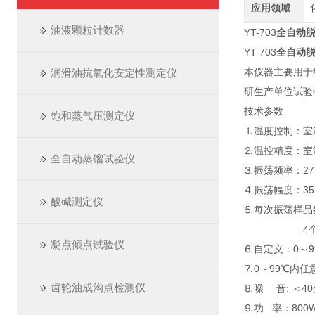
应用领域
油液颗粒计数器
YT-703
全自动
YT-703
全自动
本仪器主要用于
润滑油抗氧化安定性测定仪
研生产单位试验
技术参数
饱和蒸气压测定仪
⒈温度控制：室温
⒉温控精度：室温～
全自动蒸馏试验仪
⒊振荡频率：275
⒋振荡幅度：35
酸碱测定仪
⒌每次振荡样品数
4个250
凝点倾点试验仪
⒍自定义：0～9
⒎0～99℃内任
齿轮油成沟点检测仪
⒏噪 音: ＜4
⒐功 率：800