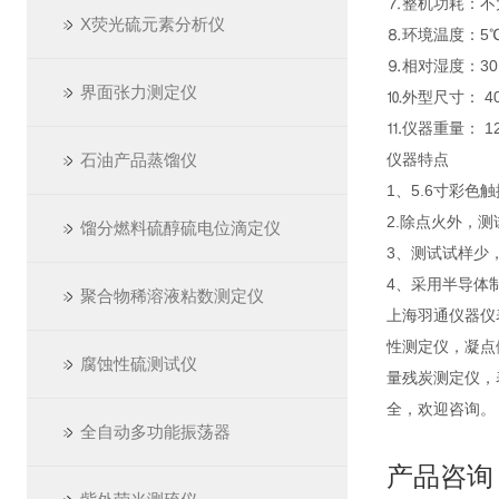
⒎整机功耗：不大
X荧光硫元素分析仪
⒏环境温度：5℃
⒐相对湿度：30
界面张力测定仪
⒑外型尺寸： 40
⒒仪器重量： 12.
石油产品蒸馏仪
仪器特点
1、5.6寸彩
2.除点火外，
馏分燃料硫醇硫电位滴定仪
3、测试试样少
4、采用半导体
聚合物稀溶液粘数测定仪
上海羽通仪器仪
性测定仪，凝点
腐蚀性硫测试仪
量残炭测定仪，
全，欢迎咨询。
全自动多功能振荡器
产品咨询