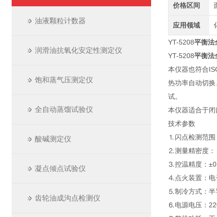
价格区间
油液颗粒计数器
应用领域
YT-5208
平衡法
润滑油抗氧化安定性测定仪
YT-5208
平衡法
本仪器也符合IS
饱和蒸气压测定仪
热功率自动切换
试。
全自动蒸馏试验仪
本仪器适合于闭
技术参数
⒈闪点检测范围：
酸碱测定仪
⒉测量精密度：
⒊控温精度：±0
凝点倾点试验仪
⒋点火装置：电
⒌制冷方式：半
齿轮油成沟点检测仪
⒍电源电压：220