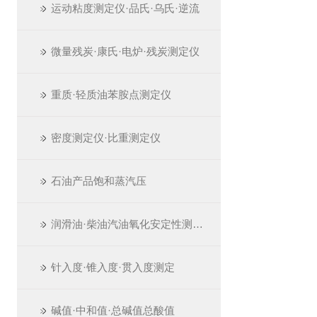
运动粘度测定仪·品氏·乌氏·逆流
微量残炭·康氏·电炉·残炭测定仪
重质·轻质油苯胺点测定仪
密度测定仪·比重测定仪
石油产品饱和蒸汽压
润滑油·柴油汽油氧化安定性测定仪
针入度·锥入度·贯入度测定
碱值·中和值·总碱值总酸值