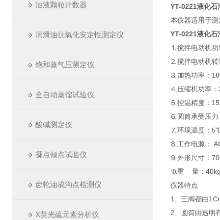
油液颗粒计数器
YT-0221液
本仪器适用于测
YT-0221液
润滑油抗氧化安定性测定仪
⒈搅拌电动机功
⒉搅拌电动机转速：
饱和蒸气压测定仪
⒊加热功率：18
⒋压缩机功率：2
全自动蒸馏试验仪
⒌控温精度：15±0
⒍圆筒承受压力：
酸碱测定仪
⒎环境温度：5℃
⒏工作电源： AC2
凝点倾点试验仪
⒐外形尺寸：700
⒑重 量：40k
齿轮油成沟点检测仪
仪器特点
1、三阀都由1Cr
2、圆筒由透明
X荧光硫元素分析仪