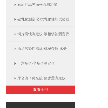
石油产品界面张力测定仪
破乳化测定仪·抗乳化性能试验器
铜片腐蚀测定仪·液相锈蚀测定仪
油品污染性指标·机械杂质·水分
十六烷值·辛烷值测定仪
库仑硫·X荧光硫·硫含量测定仪
查看全部