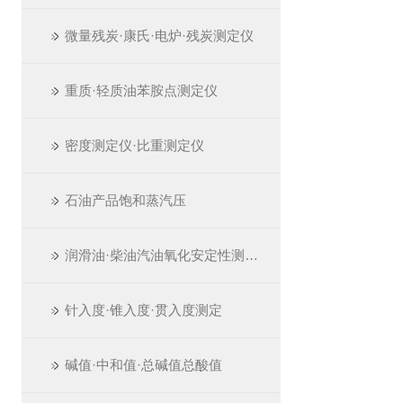
微量残炭·康氏·电炉·残炭测定仪
重质·轻质油苯胺点测定仪
密度测定仪·比重测定仪
石油产品饱和蒸汽压
润滑油·柴油汽油氧化安定性测定仪
针入度·锥入度·贯入度测定
碱值·中和值·总碱值总酸值