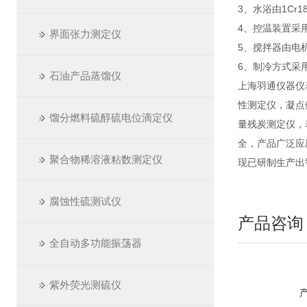
3、水浴由1Cr
4、控温装置采
界面张力测定仪
5、搅拌器由电
6、制冷方式采
石油产品蒸馏仪
上海羽通仪器仪
性测定仪，凝点
馏分燃料硫醇硫电位滴定仪
量残炭测定仪，
全，产品广泛应
聚合物稀溶液粘数测定仪
现已研制生产出
腐蚀性硫测试仪
产品咨询
全自动多功能振荡器
紫外荧光测硫仪