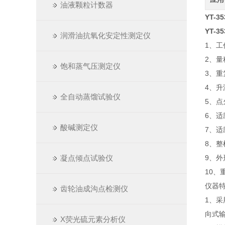
油液颗粒计数器
YT-
YT-
润滑油抗氧化安定性测定仪
1、工作
2、量
饱和蒸气压测定仪
3、重
4、升
全自动蒸馏试验仪
5、
6、
酸碱测定仪
7、适
8、整
凝点倾点试验仪
9、外
10、重
仪器
齿轮油成沟点检测仪
1、
向式
X荧光硫元素分析仪