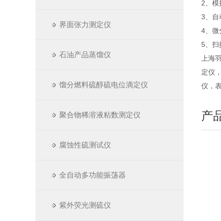
2、
3、
界面张力测定仪
4、
5、
石油产品蒸馏仪
上海
定仪
馏分燃料硫醇硫电位滴定仪
仪，
产
聚合物稀溶液粘数测定仪
腐蚀性硫测试仪
全自动多功能振荡器
紫外荧光测硫仪