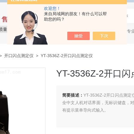
欢迎您！
来自局域网的朋友！有什么可以帮
中售后完整的服务体系
助您的吗？
质量保障
价格实惠
服务贴心
石油产品专
热门关键词：
>
开口闪点测定仪
> YT-3536Z-2开口闪点测定仪
YT-3536Z-2开
简要描述：
YT-3536Z-2开口闪点
全中文人机对话界面，无标识键盘，
有提示菜单导向式输入。