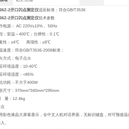
3536Z-2开口闪点测定仪
适应标准：符合GB/T3536
3536Z-2开口闪点测定仪
技术参数
电源： AC 220V±10%， 50Hz
程：室温～400℃；分辨性：0.1℃
复性：≤4℃ 再现性：≤8℃
温速度：符合GB/T3536-2008标准；
点火方式：电子点火
适应环境温度：10-40℃
应环境湿度：<85%
机功耗：不大于400W
形尺寸：370mm*340mm*295mm
 量：12.4kg
特点
采用彩色液晶大屏幕显示，全中文人机对话界面，无标识键盘，对可预值温
输入。