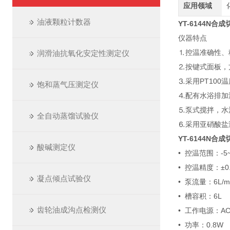
应用领域
油液颗粒计数器
YT-6144N合
仪器特点
⒈控温准确性、
润滑油抗氧化安定性测定仪
⒉按键式面板，
⒊采用PT10
饱和蒸气压测定仪
⒋配有水浴排加
⒌泵式搅拌，水
全自动蒸馏试验仪
⒍采用亚硝酸盐
YT-6144N合
酸碱测定仪
• 控温范围：-5~
• 控温精度：±0
凝点倾点试验仪
• 泵流量：6L/m
• 槽容积：6L
齿轮油成沟点检测仪
• 工作电源：AC2
• 功率：0.8W