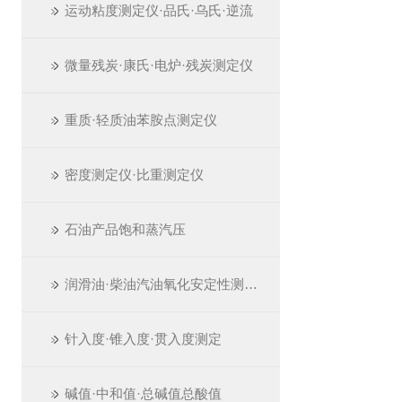
运动粘度测定仪·品氏·乌氏·逆流
微量残炭·康氏·电炉·残炭测定仪
重质·轻质油苯胺点测定仪
密度测定仪·比重测定仪
石油产品饱和蒸汽压
润滑油·柴油汽油氧化安定性测定仪
针入度·锥入度·贯入度测定
碱值·中和值·总碱值总酸值