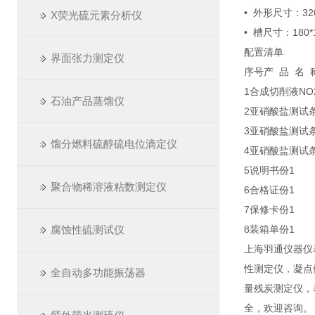
• 外形尺寸：320
X荧光硫元素分析仪
• 槽尺寸：180*1
配置清单
界面张力测定仪
序号
产 品 名 
1
合成切削液NO
石油产品蒸馏仪
2
亚硝酸盐测试
3
亚硝酸盐测试
馏分燃料硫醇硫电位滴定仪
4
亚硝酸盐测试
5
说明书
份
1
聚合物稀溶液粘数测定仪
6
合格证
份
1
7
保修卡
份
1
腐蚀性硫测试仪
8
装箱单
份
1
上海羽通仪器仪
性测定仪，凝点
全自动多功能振荡器
量残炭测定仪，
全，欢迎咨询。