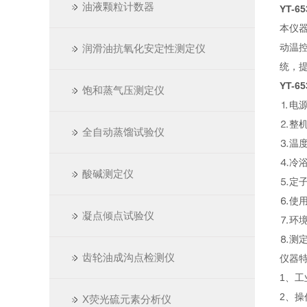
油液颗粒计数器
YT-
本仪器
动温
润滑油抗氧化安定性测定仪
统，
YT-
饱和蒸气压测定仪
⒈电源：
⒉整机
全自动蒸馏试验仪
⒊温度
⒋冷浴
酸碱测定仪
⒌定子
⒍使用
凝点倾点试验仪
⒎环境
⒏测定范
齿轮油成沟点检测仪
仪器
1、工
2、
X荧光硫元素分析仪