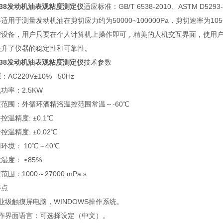
6538发动机油表观粘度测定仪
适应标准：GB/T 6538-2010、ASTM D5293-
适用于测量发动机油在剪切应力约为50000~100000Pa，剪切速率为105
控设备，用户只要在个人计算机上操作即可，精美的人机交互界面，使用
提升了仪器的稳定性和可靠性。
6538发动机油表观粘度测定仪
技术参数
AC220V±10% 50Hz
功率：2.5KW
范围：外循环酒精浴温控范围常温～-60℃
控温精度: ±0.1℃
控温精度: ±0.02℃
环境： 10℃～40℃
湿度： ≤85%
围：1000～27000 mPa.s
特点
业级触摸屏电脑，WINDOWS操作系统。
操作界面语言：可选择设定（中文）。