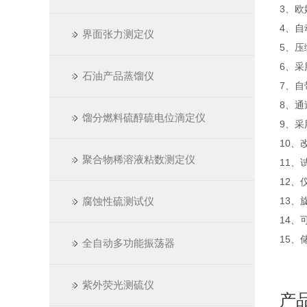
3、
4、
界面张力测定仪
5、
6、
石油产品蒸馏仪
7、
8、
馏分燃料硫醇硫电位滴定仪
9、
10
聚合物稀溶液粘数测定仪
11
12、
腐蚀性硫测试仪
13、
14
15、
全自动多功能振荡器
紫外荧光测硫仪
产