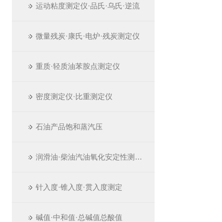
运动粘度测定仪·品氏·乌氏·逆流
微量残炭·康氏·电炉·残炭测定仪
重质·轻质油苯胺点测定仪
密度测定仪·比重测定仪
石油产品饱和蒸汽压
润滑油·柴油汽油氧化安定性测定仪
针入度·锥入度·贯入度测定
碱值·中和值·总碱值总酸值