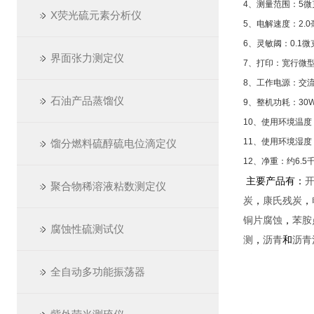
4、测量范围：5微
X荧光硫元素分析仪
5、电解速度：2.0
6、灵敏阈：0.1
界面张力测定仪
7、打印：宽行微
8、工作电源：交流2
石油产品蒸馏仪
9、整机功耗：30
10、使用环境温度
11、使用环境湿度
馏分燃料硫醇硫电位滴定仪
12、净重：约6.5
主要产品有：
聚合物稀溶液粘数测定仪
炭
，
康氏残炭
，
铜片腐蚀
，
苯胺
腐蚀性硫测试仪
测
，
沥青
和
沥青
全自动多功能振荡器