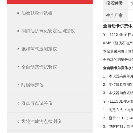
仪器种类
油液颗粒计数器
生产厂家
全自动卡尔费休水
润滑油抗氧化安定性测定仪
YT-11133B
全自
0246《轻质石
饱和蒸气压测定仪
本仪器采用微计算
全自动的测量分析
全自动蒸馏试验仪
全自动卡尔费休水分
1
、本仪器采用单
酸碱测定仪
2、本仪器具有测
3、本仪器为台式
YT-11133B
技术
凝点倾点试验仪
1
、测定方法:：电
2、显示：CD（2
齿轮油成沟点检测仪
3、电解控制：自动