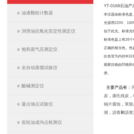
YT-0168石油
油液颗粒计数器
本仪器由标准色盘
光源用220V、1
润滑油抗氧化安定性测定仪
似于此光。标准光
标准色盘上有26个
正确的相当色。色
饱和蒸气压测定仪
比色管为内径Φ32
观察目镜由凹镜和
全自动蒸馏试验仪
便。
酸碱测定仪
主要产品有：
炭
，
康氏残炭
，
凝点倾点试验仪
铜片腐蚀
，
苯胺
测
，
沥青
和
沥青
齿轮油成沟点检测仪