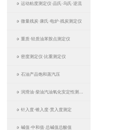
运动粘度测定仪·品氏·乌氏·逆流
微量残炭·康氏·电炉·残炭测定仪
重质·轻质油苯胺点测定仪
密度测定仪·比重测定仪
石油产品饱和蒸汽压
润滑油·柴油汽油氧化安定性测定仪
针入度·锥入度·贯入度测定
碱值·中和值·总碱值总酸值