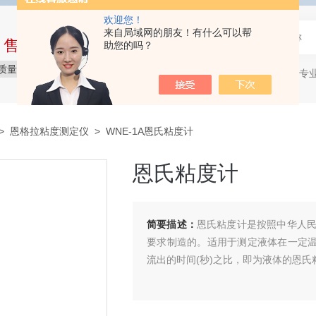
欢迎您！
来自局域网的朋友！有什么可以帮
中售后完整的服务体系
助您的吗？
质量保障
价格实惠
服务贴心
石油产品专
热门关键词：
>
恩格拉粘度测定仪
> WNE-1A恩氏粘度计
恩氏粘度计
简要描述：
恩氏粘度计是按照中华人民
要求制造的。适用于测定液体在一定温
流出的时间(秒)之比，即为液体的恩