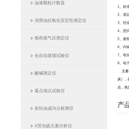
油液颗粒计数器
1
、标准
2
、测定
润滑油抗氧化安定性测定仪
3
、控温
4
、恩氏
饱和蒸气压测定仪
5
、量瓶
6
、内
全自动蒸馏试验仪
7
、电加
8
、电子
主要产
酸碱测定仪
炭），
点，色
凝点倾点试验仪
产
齿轮油成沟点检测仪
X荧光硫元素分析仪