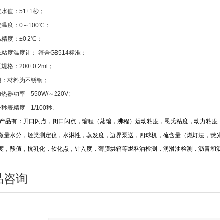
水值：51±1秒；
温度：0～100℃；
精度：±0.2℃；
粘度温度计： 符合GB514标准；
规格：200±0.2ml；
锅：材料为不锈钢；
热器功率：550W/～220V;
秒表精度：1/100秒。
品有：开口闪点，闭口闪点，馏程（蒸馏，沸程）运动粘度，恩氏粘度，动力粘度
微量水分，烃类测定仪，水淋性，蒸发度，边界泵送，四球机，硫含量（燃灯法，荧
度，酸值，抗乳化，软化点，针入度，薄膜烘箱等燃料油检测，润滑油检测，沥青和
品咨询