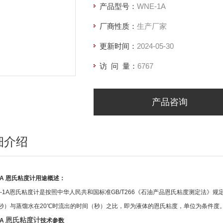
产品型号：
WNE-1A
厂商性质：
生产厂家
更新时间：
2024-05-30
访 问 量：
6767
产品咨询
细介绍
A
恩氏粘度计用途概述：
-1A
恩氏粘度计是按照中华人民共和国标准GB/T266《石油产品恩氏粘度测定法》
秒）与蒸馏水在20℃时流出的时间（秒）之比，即为液体的恩氏粘度，单位为条件度
恩氏粘
度
计
1A
技术参数