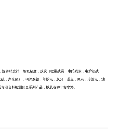
，旋转粘度计，相似粘度，残炭（微量残炭，康氏残炭，电炉法残
光硫，库仑硫），铜片腐蚀，苯胺点，灰分，凝点，倾点，冷滤点，浊
沥青混合料检测的全系列产品，以及各种非标水浴。